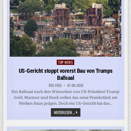
TOP-NEWS
Posted
in
US-Gericht stoppt vorerst Bau von Trumps
Ballsaal
RSS-FEED
07-08-2026
Ein Ballsaal nach den Wünschen von US-Präsident Trump:
Gold, Marmor und Stuck sollen das neue Prunkstück am
Weißen Haus prägen. Doch ein US-Gericht hat das...
US-
WEITERLESEN ...
GERICHT
STOPPT
VORERST
BAU
VON