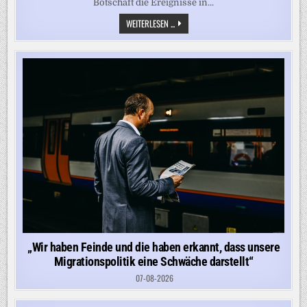
Botschaft die Ereignisse in...
„ES
WEITERLESEN ...
LIEGT
AUF
DER
HAND
…“
–
RUSSLAND
VERÖFFENTLICHT
ERKLÄRUNG
NACH
DROHNENVORFALL
IN
LEIPZIG
„Wir haben Feinde und die haben erkannt, dass unsere
Migrationspolitik eine Schwäche darstellt“
07-08-2026