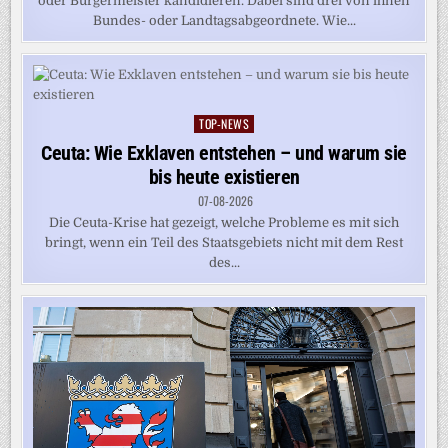
oder Bürgermeister kandidieren. Dabei sind drei von ihnen
Bundes- oder Landtagsabgeordnete. Wie...
TOP-NEWS
Posted
in
Ceuta: Wie Exklaven entstehen – und warum sie
bis heute existieren
07-08-2026
Die Ceuta-Krise hat gezeigt, welche Probleme es mit sich
bringt, wenn ein Teil des Staatsgebiets nicht mit dem Rest
des...