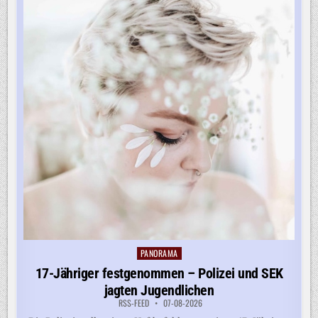
PANORAMA
Posted
in
17-Jähriger festgenommen – Polizei und SEK
jagten Jugendlichen
RSS-FEED
07-08-2026