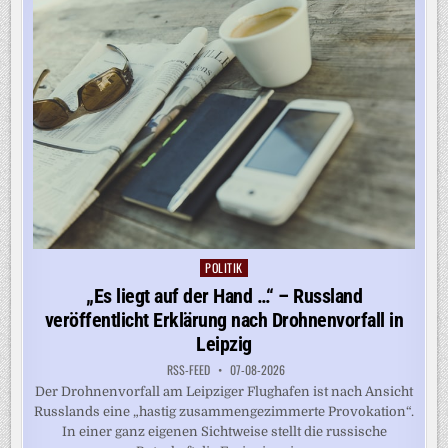
TRUMPS
BALLSAAL
POLITIK
Posted
in
„Es liegt auf der Hand …“ – Russland
veröffentlicht Erklärung nach Drohnenvorfall in
Leipzig
RSS-FEED
07-08-2026
Der Drohnenvorfall am Leipziger Flughafen ist nach Ansicht
Russlands eine „hastig zusammengezimmerte Provokation“.
In einer ganz eigenen Sichtweise stellt die russische