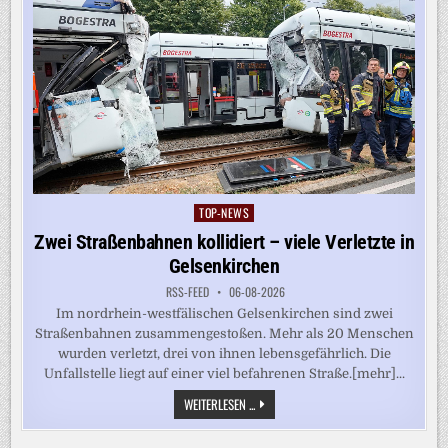
TOP-NEWS
Posted
in
Zwei Straßenbahnen kollidiert – viele Verletzte in
Gelsenkirchen
RSS-FEED
06-08-2026
Im nordrhein-westfälischen Gelsenkirchen sind zwei
Straßenbahnen zusammengestoßen. Mehr als 20 Menschen
wurden verletzt, drei von ihnen lebensgefährlich. Die
Unfallstelle liegt auf einer viel befahrenen Straße.[mehr]...
ZWEI
WEITERLESEN ...
STRASSENBAHNEN K
OLLIDIERT –
V