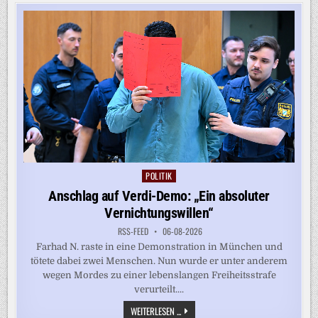
IELE V
ERLETZTE I
N G
ELSENKIRCHEN
POLITIK
Posted
in
Anschlag auf Verdi-Demo: „Ein absoluter
Vernichtungswillen“
RSS-FEED
06-08-2026
Farhad N. raste in eine Demonstration in München und
tötete dabei zwei Menschen. Nun wurde er unter anderem
wegen Mordes zu einer lebenslangen Freiheitsstrafe
verurteilt....
ANSCHLAG
WEITERLESEN ...