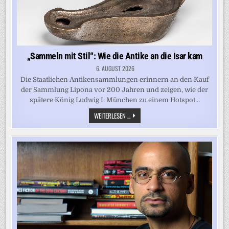
„Sammeln mit Stil“: Wie die Antike an die Isar kam
6. AUGUST 2026
Die Staatlichen Antikensammlungen erinnern an den Kauf
der Sammlung Lipona vor 200 Jahren und zeigen, wie der
spätere König Ludwig I. München zu einem Hotspot…
„SAMMELN
WEITERLESEN ...
MIT
STIL“:
WIE
DIE
ANTIKE
AN
DIE
ISAR
KAM