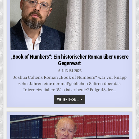
„Book of Numbers“: Ein historischer Roman über unsere
Gegenwart
6. AUGUST 2026
Joshua Cohens Roman „Book of Numbers“ war vor knapp
zehn Jahren eine der maßgeblichen Satiren über das
Internetzeitalter. Was ist er heute? Folge 48 der…
„BOOK
WEITERLESEN ...
OF
NUMBERS“:
EIN
HISTORISCHER
ROMAN
ÜBER
UNSERE
GEGENWART