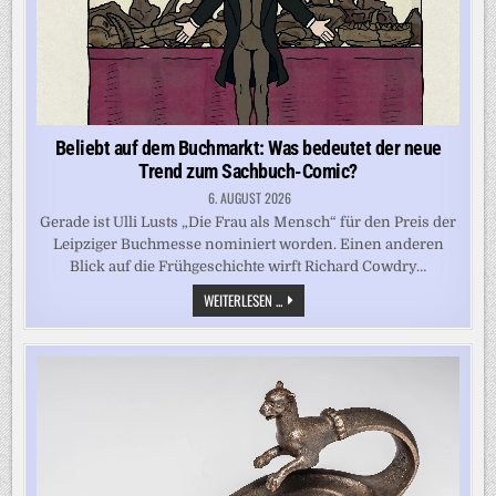
Beliebt auf dem Buchmarkt: Was bedeutet der neue
Trend zum Sachbuch-Comic?
6. AUGUST 2026
Gerade ist Ulli Lusts „Die Frau als Mensch“ für den Preis der
Leipziger Buchmesse nominiert worden. Einen anderen
Blick auf die Frühgeschichte wirft Richard Cowdry…
BELIEBT
WEITERLESEN ...
AUF
DEM
BUCHMARKT:
WAS
BEDEUTET
DER
NEUE
TREND
ZUM
SACHBUCH-
COMIC?