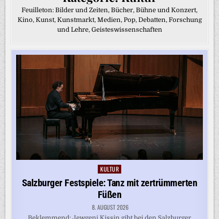
Feuilleton: Bilder und Zeiten, Bücher, Bühne und Konzert,
Kino, Kunst, Kunstmarkt, Medien, Pop, Debatten, Forschung
und Lehre, Geisteswissenschaften
KULTUR
Posted
in
Salzburger Festspiele: Tanz mit zertrümmerten
Füßen
8. AUGUST 2026
Beklemmend: Jewgeni Kissin gibt bei den Salzburger