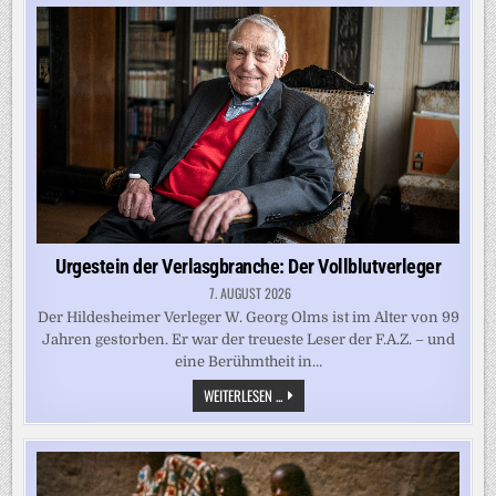
JEDEM
TELLER
EIN
HAKENKREUZ
Urgestein der Verlasgbranche: Der Vollblutverleger
7. AUGUST 2026
Der Hildesheimer Verleger W. Georg Olms ist im Alter von 99
Jahren gestorben. Er war der treueste Leser der F.A.Z. – und
eine Berühmtheit in…
URGESTEIN
WEITERLESEN ...
DER
VERLASGBRANCHE:
DER
VOLLBLUTVERLEGER