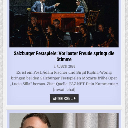
VEREINT
Salzburger Festspiele: Vor lauter Freude springt die
Stimme
7. AUGUST 2026
Es ist ein Fest: Ádám Fischer und Birgit Kajtna-Wönig
bringen bei den Salzburger Festspielen Mozarts frühe Oper
„Lucio Silla“ heraus. Zitat-Quelle: FAZ.NET Dein Kommentar:
[mwai_chat]
SALZBURGER
WEITERLESEN ...
FESTSPIELE:
VOR
LAUTER
FREUDE
SPRINGT
DIE
STIMME