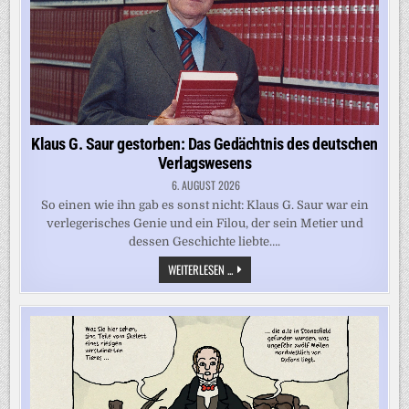
Klaus G. Saur gestorben: Das Gedächtnis des deutschen
Verlagswesens
6. AUGUST 2026
So einen wie ihn gab es sonst nicht: Klaus G. Saur war ein
verlegerisches Genie und ein Filou, der sein Metier und
dessen Geschichte liebte….
KLAUS
WEITERLESEN ...
G.
SAUR
GESTORBEN:
DAS
GEDÄCHTNIS
DES
DEUTSCHEN
VERLAGSWESENS