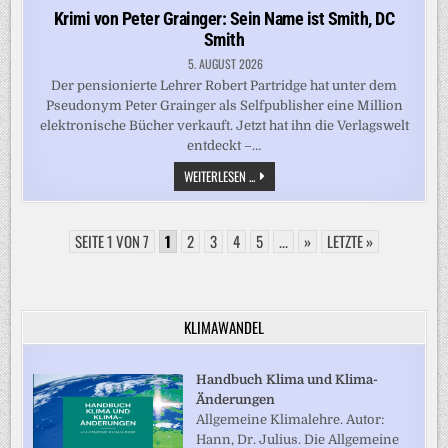
Krimi von Peter Grainger: Sein Name ist Smith, DC
Smith
5. AUGUST 2026
Der pensionierte Lehrer Robert Partridge hat unter dem
Pseudonym Peter Grainger als Selfpublisher eine Million
elektronische Bücher verkauft. Jetzt hat ihn die Verlagswelt
entdeckt –…
KRIMI
WEITERLESEN ...
VON
PETER
GRAINGER:
SEIN
SEITE 1 VON 7
1
2
3
4
NAME
5
...
»
LETZTE »
IST
SMITH,
DC
SMITH
KLIMAWANDEL
Handbuch Klima und Klima-
Änderungen
Allgemeine Klimalehre. Autor:
Hann, Dr. Julius. Die Allgemeine