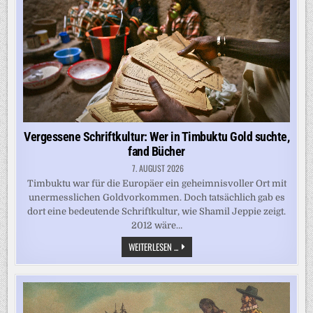
Vergessene Schriftkultur: Wer in Timbuktu Gold suchte,
fand Bücher
7. AUGUST 2026
Timbuktu war für die Europäer ein geheimnisvoller Ort mit
unermesslichen Goldvorkommen. Doch tatsächlich gab es
dort eine bedeutende Schriftkultur, wie Shamil Jeppie zeigt.
2012 wäre…
VERGESSENE
WEITERLESEN ...
SCHRIFTKULTUR:
WER
IN
TIMBUKTU
GOLD
SUCHTE,
FAND