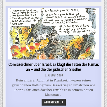
KAHLSCHLAG:
SO
PLANIERT
TRUMPS
MAUERBAU
AMERIKAS
GESCHICHTE
Comiczeichner über Israel: Er klagt die Taten der Hamas
an – und die der jüdischen Siedler
8. AUGUST 2026
Kein anderer Autor ist in Frankreich wegen seiner
gewandelten Haltung zum Gaza-Krieg so umstritten wie
Joann Sfar. Auch darüber erzählt er in seinem neuen
Mammut-…
COMICZEICHNER
WEITERLESEN ...
ÜBER