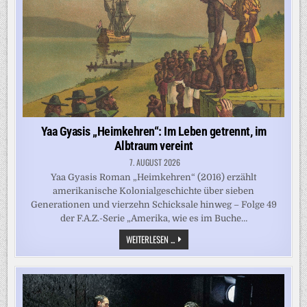
BÜCHER
Yaa Gyasis „Heimkehren“: Im Leben getrennt, im
Albtraum vereint
7. AUGUST 2026
Yaa Gyasis Roman „Heimkehren“ (2016) erzählt
amerikanische Kolonialgeschichte über sieben
Generationen und vierzehn Schicksale hinweg – Folge 49
der F.A.Z.-Serie „Amerika, wie es im Buche…
YAA
WEITERLESEN ...
GYASIS
„HEIMKEHREN“:
IM
LEBEN
GETRENNT,
IM
ALBTRAUM