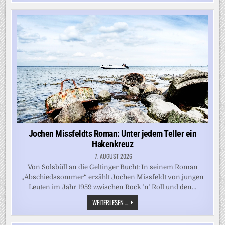
ISRAEL:
ER
KLAGT
DIE
TATEN
DER
HAMAS
AN
–
UND
DIE
DER
JÜDISCHEN
SIEDLER
Jochen Missfeldts Roman: Unter jedem Teller ein
Hakenkreuz
7. AUGUST 2026
Von Solsbüll an die Geltinger Bucht: In seinem Roman
„Abschiedssommer“ erzählt Jochen Missfeldt von jungen
Leuten im Jahr 1959 zwischen Rock ’n’ Roll und den…
JOCHEN
WEITERLESEN ...
MISSFELDTS
ROMAN:
UNTER