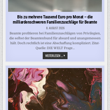
Bis zu mehrere Tausend Euro pro Monat – die
milliardenschweren Familienzuschläge für Beamte
8. AUGUST 2026
Beamte profitieren bei Familienzuschlägen von Privilegien,
die selbst der Beamtenbund für absurd und unangemessen
hält. Doch rechtlich ist eine Abschaffung kompliziert. Zitat-
Quelle: DIE WELT Frage…
BIS
WEITERLESEN ...
ZU
MEHRERE
TAUSEND
EURO
PRO
MONAT
–
DIE
MILLIARDENSCHWEREN
FAMILIENZUSCHLÄGE
FÜR
BEAMTE