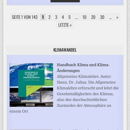
ANGRIFFSWELLE
AUF
KIEW
UND
SEITE 1 VON 143
1
2
3
4
5
UMGEBUNG
...
10
20
30
...
»
–
KIND
LETZTE »
UNTER
DEN
TODESOPFERN
KLIMAWANDEL
Handbuch Klima und Klima-
Änderungen
Allgemeine Klimalehre. Autor:
Hann, Dr. Julius. Die Allgemeine
Klimalehre erforscht und lehrt die
Gesetzmäßigkeiten des Klimas,
also des durchschnittlichen
Zustandes der Atmosphäre an
einem Ort