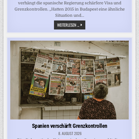
verhängt die spanische Regierung schärfere Visa und
Grenzkontrollen. „Hatten 2015 in Budapest eine ähnliche
Situation und…
„JEDER
WEITERLESEN ...
STAATSCHEF
IN
EUROPA
WILL,
DASS
SICH
2015
NICHT
WIEDERHOLT“
Spanien verschärft Grenzkontrollen
8. AUGUST 2026