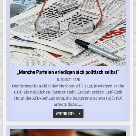
„Manche Parteien erledigen sich politisch selbst“
8. AUGUST 2026
Der Spitzenkandidat der Nordost-AfD sagt, inwiefern er die
CDU als möglichen Partner sieht. Zudem erklärt Leif-Erik
Holm die AfD-Behauptung, die Regierung Schwesig (SPD)
arbeite daran,…
„MANCHE
WEITERLESEN ...
PARTEIEN
ERLEDIGEN
SICH
POLITISCH
SELBST“