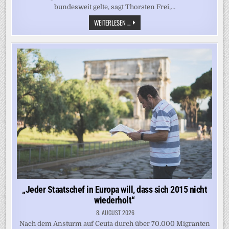
bundesweit gelte, sagt Thorsten Frei,…
„DIE
WEITERLESEN ...
GANZE
PARTEI
BETROFFEN“
–
FREI
SPRICHT
KOOPERATIONSVERBOT
MIT
AFD
AUS
„Jeder Staatschef in Europa will, dass sich 2015 nicht
wiederholt“
8. AUGUST 2026
Nach dem Ansturm auf Ceuta durch über 70.000 Migranten