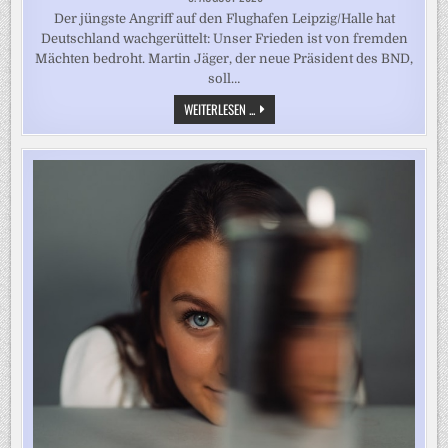
Der jüngste Angriff auf den Flughafen Leipzig/Halle hat
Deutschland wachgerüttelt: Unser Frieden ist von fremden
Mächten bedroht. Martin Jäger, der neue Präsident des BND,
soll…
NÄHER
WEITERLESEN ...
RAN
AN
DEN
FEIND