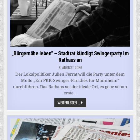
„Bürgernähe leben“ – Stadtrat kündigt Swingerparty im
Rathaus an
8. AUGUST 2026
Der Lokalpolitiker Julien Ferrat will die Party unter dem
Motto „Ein FKK-Swinger-Paradies für Mannheim“
durchführen. Das Rathaus sei der ideale Ort, es gebe schon
erste…
„BÜRGERNÄHE
WEITERLESEN ...
LEBEN“
–
STADTRAT
KÜNDIGT
SWINGERPARTY
IM
RATHAUS
AN