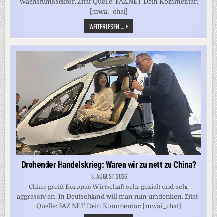
Wachstumssektor. Zitat-Quelle: FAZ.NET Dein Kommentar:
[mwai_chat]
GRÜNE
WEITERLESEN ...
TECHNOLOGIE:
GEGEN
DIE
DETROIT-
DEPRESSION
Drohender Handelskrieg: Waren wir zu nett zu China?
8. AUGUST 2026
China greift Europas Wirtschaft sehr gezielt und sehr
aggressiv an. In Deutschland will man nun umdenken. Zitat-
Quelle: FAZ.NET Dein Kommentar: [mwai_chat]