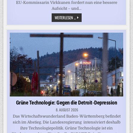
EU-Kommissarin Virkkunen fordert nun eine bessere
Aufsicht – und…
EU-
WEITERLESEN ...
KOMMISSARIN
GIBT
META
UND
TIKTOK
MITSCHULD
AN
MIGRATIONSKRISE
Grüne Technologie: Gegen die Detroit-Depression
8. AUGUST 2026
Das Wirtschaftswunderland Baden-Württemberg befindet
sich im Abstieg. Die Landesregierung intensiviert deshalb
ihre Technologiepolitik. Grüne Technologie ist ein