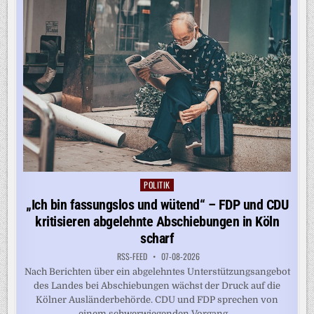
GEWINNKURS
POLITIK
Posted
in
„Ich bin fassungslos und wütend“ – FDP und CDU
kritisieren abgelehnte Abschiebungen in Köln
scharf
RSS-FEED
07-08-2026
Nach Berichten über ein abgelehntes Unterstützungsangebot
des Landes bei Abschiebungen wächst der Druck auf die
Kölner Ausländerbehörde. CDU und FDP sprechen von
einem schwerwiegenden Vorgang....