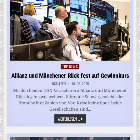
TOP-NEWS
Posted
in
Allianz und Münchener Rück fest auf Gewinnkurs
RSS-FEED
07-08-2026
Mit den beiden DAX-Versicherern Allianz und Münchener
Rück legen zwei weltweit führende Schwergewichte der
Branche ihre Zahlen vor. Von Krise keine Spur, beide
Gesellschaften sind...
ALLIANZ
WEITERLESEN ...
UND
MÜNCHENER
RÜCK
FEST
AUF