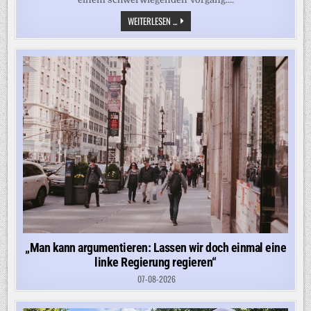
„ICH
WEITERLESEN ...
BIN
FASSUNGSLOS
UND
WÜTEND“
–
FDP
UND
CDU
KRITISIEREN
ABGELEHNTE
ABSCHIEBUNGEN
IN
KÖLN
SCHARF
„Man kann argumentieren: Lassen wir doch einmal eine
linke Regierung regieren“
07-08-2026