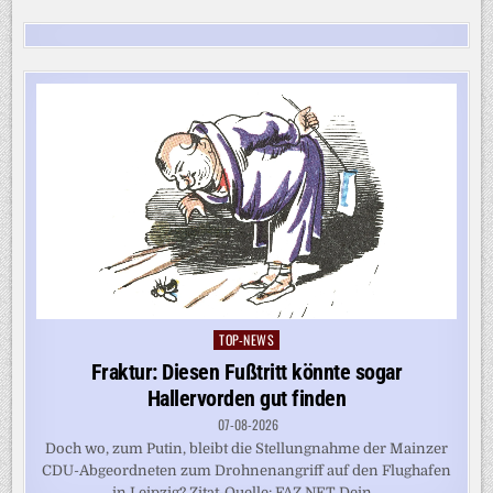
TOP-NEWS
Posted
in
Fraktur: Diesen Fußtritt könnte sogar
Hallervorden gut finden
07-08-2026
Doch wo, zum Putin, bleibt die Stellungnahme der Mainzer
CDU-Abgeordneten zum Drohnenangriff auf den Flughafen
in Leipzig? Zitat-Quelle: FAZ.NET Dein...