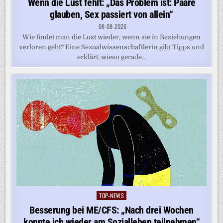
Wenn die Lust fehlt: „Das Problem ist: Paare
glauben, Sex passiert von allein“
08-08-2026
Wie findet man die Lust wieder, wenn sie in Beziehungen
verloren geht? Eine Sexualwissenschaftlerin gibt Tipps und
erklärt, wieso gerade...
TOP-NEWS
Posted
in
Besserung bei ME/CFS: „Nach drei Wochen
konnte ich wieder am Sozialleben teilnehmen“