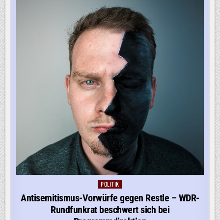
POLITIK
Posted
in
Antisemitismus-Vorwürfe gegen Restle – WDR-
Rundfunkrat beschwert sich bei