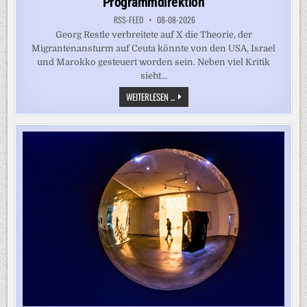
Programmdirektion
RSS-FEED
08-08-2026
Georg Restle verbreitete auf X die Theorie, der
Migrantenansturm auf Ceuta könnte von den USA, Israel
und Marokko gesteuert worden sein. Neben viel Kritik
sieht...
ANTISEMITISMUS-
WEITERLESEN ...
VORWÜRFE
GEGEN
RESTLE
–
WDR-
RUNDFUNKRAT
BESCHWERT
SICH
BEI
PROGRAMMDIREKTION