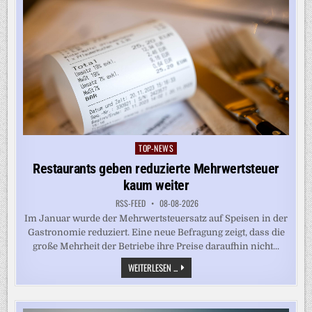
TOP-NEWS
Posted
in
Restaurants geben reduzierte Mehrwertsteuer
kaum weiter
RSS-FEED
08-08-2026
Im Januar wurde der Mehrwertsteuersatz auf Speisen in der
Gastronomie reduziert. Eine neue Befragung zeigt, dass die
große Mehrheit der Betriebe ihre Preise daraufhin nicht...
RESTAURANTS
WEITERLESEN ...
GEBEN
REDUZIERTE
MEHRWERTSTEUER
KAUM
WEITER