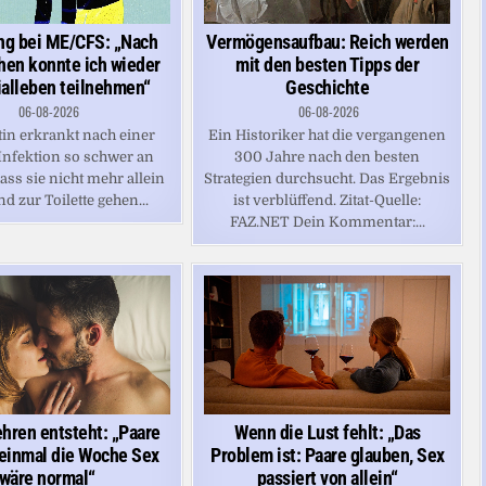
ng bei ME/CFS: „Nach
Vermögensaufbau: Reich werden
hen konnte ich wieder
mit den besten Tipps der
alleben teilnehmen“
Geschichte
06-08-2026
06-08-2026
tin erkrankt nach einer
Ein Historiker hat die vergangenen
nfektion so schwer an
300 Jahre nach den besten
ss sie nicht mehr allein
Strategien durchsucht. Das Ergebnis
d zur Toilette gehen...
ist verblüffend. Zitat-Quelle:
FAZ.NET Dein Kommentar:...
hren entsteht: „Paare
Wenn die Lust fehlt: „Das
einmal die Woche Sex
Problem ist: Paare glauben, Sex
wäre normal“
passiert von allein“