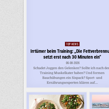
TOP-NEWS
Posted
in
Irrtümer beim Training: „Die Fettverbrenn
setzt erst nach 30 Minuten ein“
06-08-2026
Schadet Joggen den Gelenken? Sollte ich nach d
Training Muskelkater haben? Und formen
Bauchübungen ein Sixpack? Sport- und
Ernährungsexperten klären auf....