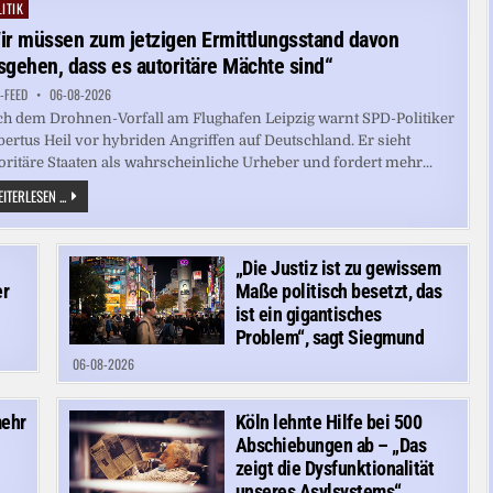
VERURSACHEN
ITIK
ted
ir müssen zum jetzigen Ermittlungsstand davon
sgehen, dass es autoritäre Mächte sind“
-FEED
06-08-2026
h dem Drohnen-Vorfall am Flughafen Leipzig warnt SPD-Politiker
ertus Heil vor hybriden Angriffen auf Deutschland. Er sieht
oritäre Staaten als wahrscheinliche Urheber und fordert mehr...
„WIR
ITERLESEN ...
MÜSSEN
ZUM
JETZIGEN
ERMITTLUNGSSTAND
DAVON
„Die Justiz ist zu gewissem
AUSGEHEN,
er
Maße politisch besetzt, das
DASS
ES
ist ein gigantisches
AUTORITÄRE
Problem“, sagt Siegmund
MÄCHTE
SIND“
06-08-2026
mehr
Köln lehnte Hilfe bei 500
Abschiebungen ab – „Das
zeigt die Dysfunktionalität
unseres Asylsystems“