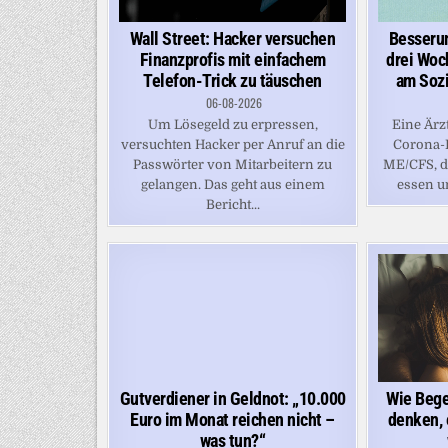
Besseru
Wall Street: Hacker versuchen
drei Woc
Finanzprofis mit einfachem
am Sozi
Telefon-Trick zu täuschen
06-08-2026
Eine Ärz
Um Lösegeld zu erpressen,
Corona-I
versuchten Hacker per Anruf an die
ME/CFS, da
Passwörter von Mitarbeitern zu
essen un
gelangen. Das geht aus einem
Bericht...
Gutverdiener in Geldnot: „10.000
Wie Bege
Euro im Monat reichen nicht –
denken, 
was tun?“