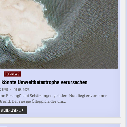
TOP-NEWS
Posted
in
r könnte Umweltkatastrophe verursachen
S-FEED
06-08-2026
ne Bezengi" laut Schätzungen geladen. Nun liegt er vor einer
und. Der riesige Ölteppich, der um...
OMAN:
WEITERLESEN ...
GESTRANDETER
ÖLTANKER
KÖNNTE
UMWELTKATASTROPHE