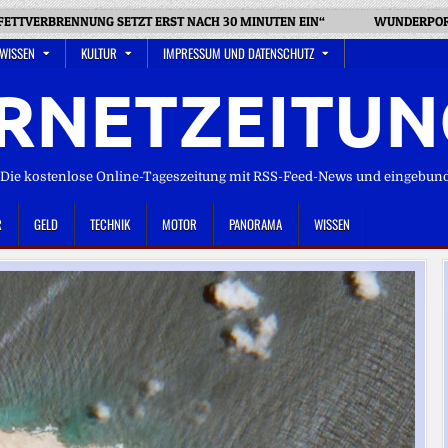
 FETTVERBRENNUNG SETZT ERST NACH 30 MINUTEN EIN“
WUNDERPORT
 WISSEN
KULTUR
IMPRESSUM UND DATENSCHUTZ
RNETZEITUN
ie kostenlose Online-Tageszeitung mit RSS-Feed-News und eingebun
R
GELD
TECHNIK
MOTOR
PANORAMA
WISSEN