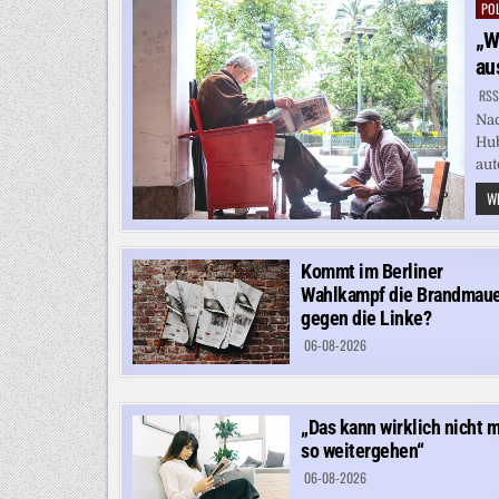
POL
Pos
in
„W
au
RSS
Nac
Hub
aut
WE
Kommt im Berliner
Wahlkampf die Brandmau
gegen die Linke?
06-08-2026
„Das kann wirklich nicht 
so weitergehen“
06-08-2026