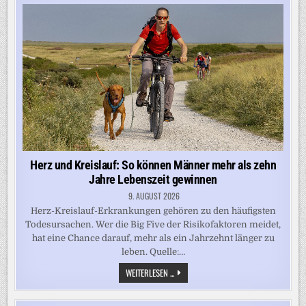
RICHTIGEN
ERNÄHRUNG
KANN
MAN
MEHRERE
LEBENSJAHRE
RAUSSCHLAGEN“
Herz und Kreislauf: So können Männer mehr als zehn
Jahre Lebenszeit gewinnen
9. AUGUST 2026
Herz-Kreislauf-Erkrankungen gehören zu den häufigsten
Todesursachen. Wer die Big Five der Risikofaktoren meidet,
hat eine Chance darauf, mehr als ein Jahrzehnt länger zu
leben. Quelle:…
HERZ
WEITERLESEN ...
UND
KREISLAUF:
SO