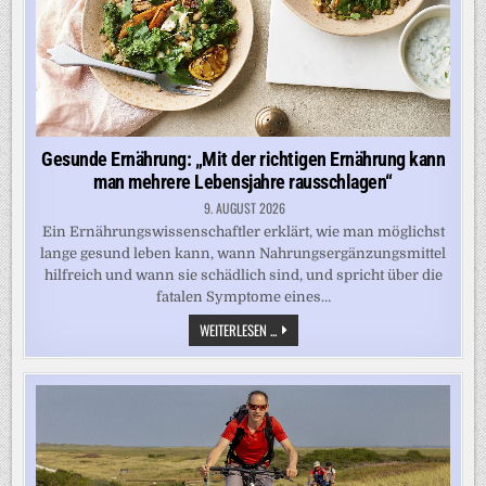
Gesunde Ernährung: „Mit der richtigen Ernährung kann
man mehrere Lebensjahre rausschlagen“
9. AUGUST 2026
Ein Ernährungswissenschaftler erklärt, wie man möglichst
lange gesund leben kann, wann Nahrungsergänzungsmittel
hilfreich und wann sie schädlich sind, und spricht über die
fatalen Symptome eines…
GESUNDE
WEITERLESEN ...
ERNÄHRUNG:
„MIT
DER
RICHTIGEN
ERNÄHRUNG
KANN
MAN
MEHRERE
LEBENSJAHRE
RAUSSCHLAGEN“