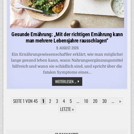
Gesunde Ernährung: „Mit der richtigen Ernährung kann
man mehrere Lebensjahre rausschlagen“
9. AUGUST 2026
Ein Ernährungswissenschaftler erklärt, wie man möglichst
lange gesund leben kann, wann Nahrungsergänzungsmittel
hilfreich und wann sie schädlich sind, und spricht über die
fatalen Symptome eines…
GESUNDE
WEITERLESEN ...
ERNÄHRUNG:
„MIT
DER
RICHTIGEN
SEITE 1 VON 45
1
2
3
4
5
ERNÄHRUNG
...
10
20
30
...
»
KANN
MAN
LETZTE »
MEHRERE
LEBENSJAHRE
RAUSSCHLAGEN“