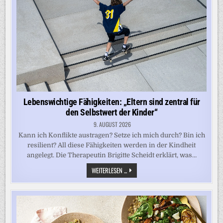
ALS
ZEHN
JAHRE
LEBENSZEIT
GEWINNEN
Lebenswichtige Fähigkeiten: „Eltern sind zentral für
den Selbstwert der Kinder“
9. AUGUST 2026
Kann ich Konflikte austragen? Setze ich mich durch? Bin ich
resilient? All diese Fähigkeiten werden in der Kindheit
angelegt. Die Therapeutin Brigitte Scheidt erklärt, was…
LEBENSWICHTIGE
WEITERLESEN ...
FÄHIGKEITEN:
„ELTERN
SIND
ZENTRAL
FÜR
DEN
SELBSTWERT
DER