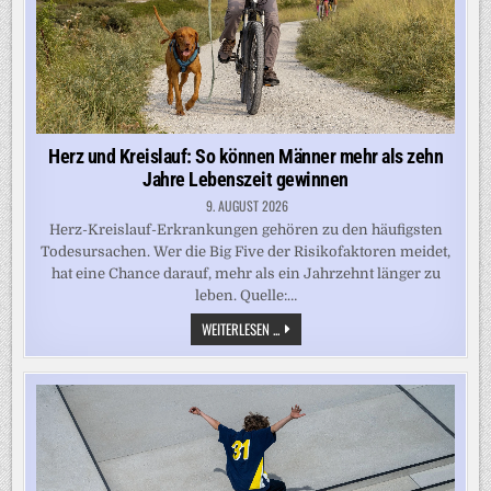
Herz und Kreislauf: So können Männer mehr als zehn
Jahre Lebenszeit gewinnen
9. AUGUST 2026
Herz-Kreislauf-Erkrankungen gehören zu den häufigsten
Todesursachen. Wer die Big Five der Risikofaktoren meidet,
hat eine Chance darauf, mehr als ein Jahrzehnt länger zu
leben. Quelle:…
HERZ
WEITERLESEN ...
UND
KREISLAUF:
SO
KÖNNEN
MÄNNER
MEHR
ALS
ZEHN
JAHRE
LEBENSZEIT
GEWINNEN