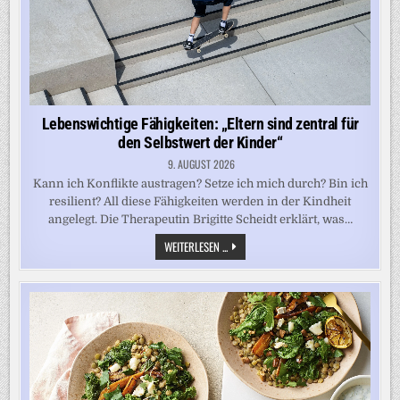
Lebenswichtige Fähigkeiten: „Eltern sind zentral für
den Selbstwert der Kinder“
9. AUGUST 2026
Kann ich Konflikte austragen? Setze ich mich durch? Bin ich
resilient? All diese Fähigkeiten werden in der Kindheit
angelegt. Die Therapeutin Brigitte Scheidt erklärt, was…
LEBENSWICHTIGE
WEITERLESEN ...
FÄHIGKEITEN:
„ELTERN
SIND
ZENTRAL
FÜR
DEN
SELBSTWERT
DER
KINDER“