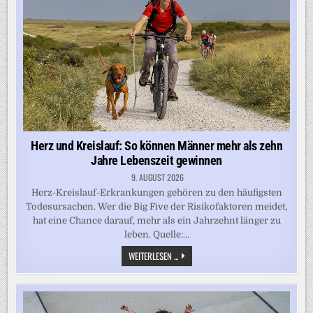
MAN
MEHRERE
LEBENSJAHRE
RAUSSCHLAGEN“
Herz und Kreislauf: So können Männer mehr als zehn
Jahre Lebenszeit gewinnen
9. AUGUST 2026
Herz-Kreislauf-Erkrankungen gehören zu den häufigsten
Todesursachen. Wer die Big Five der Risikofaktoren meidet,
hat eine Chance darauf, mehr als ein Jahrzehnt länger zu
leben. Quelle:…
HERZ
WEITERLESEN ...
UND
KREISLAUF:
SO
KÖNNEN
MÄNNER
MEHR