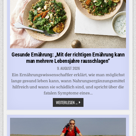
KINDER“
Gesunde Ernährung: „Mit der richtigen Ernährung kann
man mehrere Lebensjahre rausschlagen“
9. AUGUST 2026
Ein Ernährungswissenschaftler erklärt, wie man möglichst
lange gesund leben kann, wann Nahrungsergänzungsmittel
hilfreich und wann sie schädlich sind, und spricht über die
fatalen Symptome eines…
GESUNDE
WEITERLESEN ...
ERNÄHRUNG:
„MIT
DER
RICHTIGEN
ERNÄHRUNG
KANN
MAN
MEHRERE