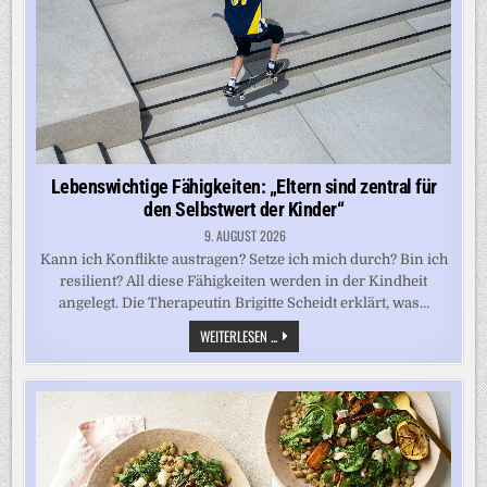
JAHRE
LEBENSZEIT
GEWINNEN
Lebenswichtige Fähigkeiten: „Eltern sind zentral für
den Selbstwert der Kinder“
9. AUGUST 2026
Kann ich Konflikte austragen? Setze ich mich durch? Bin ich
resilient? All diese Fähigkeiten werden in der Kindheit
angelegt. Die Therapeutin Brigitte Scheidt erklärt, was…
LEBENSWICHTIGE
WEITERLESEN ...
FÄHIGKEITEN:
„ELTERN
SIND
ZENTRAL
FÜR
DEN
SELBSTWERT
DER
KINDER“