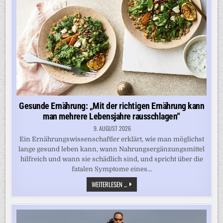
DEN
SELBSTWERT
DER
KINDER“
Gesunde Ernährung: „Mit der richtigen Ernährung kann
man mehrere Lebensjahre rausschlagen“
9. AUGUST 2026
Ein Ernährungswissenschaftler erklärt, wie man möglichst
lange gesund leben kann, wann Nahrungsergänzungsmittel
hilfreich und wann sie schädlich sind, und spricht über die
fatalen Symptome eines…
GESUNDE
WEITERLESEN ...
ERNÄHRUNG:
„MIT
DER
RICHTIGEN
ERNÄHRUNG
KANN