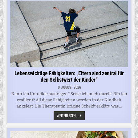
KÖNNEN
MÄNNER
MEHR
ALS
ZEHN
JAHRE
LEBENSZEIT
GEWINNEN
Lebenswichtige Fähigkeiten: „Eltern sind zentral für
den Selbstwert der Kinder“
9. AUGUST 2026
Kann ich Konflikte austragen? Setze ich mich durch? Bin ich
resilient? All diese Fähigkeiten werden in der Kindheit
angelegt. Die Therapeutin Brigitte Scheidt erklärt, was…
LEBENSWICHTIGE
WEITERLESEN ...
FÄHIGKEITEN:
„ELTERN
SIND
ZENTRAL
FÜR