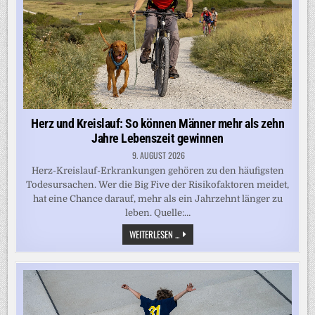
LEBENSJAHRE
RAUSSCHLAGEN“
Herz und Kreislauf: So können Männer mehr als zehn
Jahre Lebenszeit gewinnen
9. AUGUST 2026
Herz-Kreislauf-Erkrankungen gehören zu den häufigsten
Todesursachen. Wer die Big Five der Risikofaktoren meidet,
hat eine Chance darauf, mehr als ein Jahrzehnt länger zu
leben. Quelle:…
HERZ
WEITERLESEN ...
UND
KREISLAUF:
SO
KÖNNEN
MÄNNER
MEHR
ALS
ZEHN