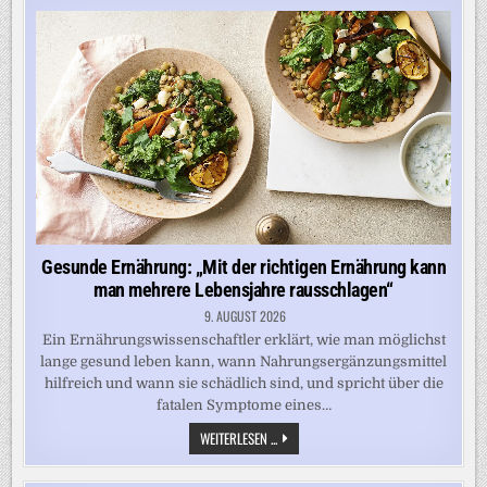
ZENTRAL
FÜR
DEN
SELBSTWERT
DER
KINDER“
Gesunde Ernährung: „Mit der richtigen Ernährung kann
man mehrere Lebensjahre rausschlagen“
9. AUGUST 2026
Ein Ernährungswissenschaftler erklärt, wie man möglichst
lange gesund leben kann, wann Nahrungsergänzungsmittel
hilfreich und wann sie schädlich sind, und spricht über die
fatalen Symptome eines…
GESUNDE
WEITERLESEN ...
ERNÄHRUNG:
„MIT
DER