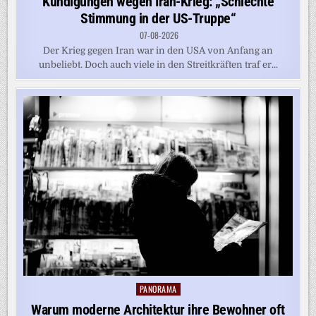
Kündigungen wegen Iran-Krieg: „Schlechte
Stimmung in der US-Truppe“
07-08-2026
Der Krieg gegen Iran war in den USA von Anfang an
unbeliebt. Doch auch viele in den Streitkräften traf er...
PANORAMA
Posted
in
Warum moderne Architektur ihre Bewohner oft