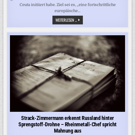
Ceuta initiiert habe. Ziel sei es, „eine fortschrittliche
europäische...
GEORG
WEITERLESEN ...
RESTLE
VERMUTET
HINTER
MIGRANTENANSTURM
AUF
CEUTA
US-
ISRAELISCH-
MAROKKANISCHE
GEHEIMAKTION
Strack-Zimmermann erkennt Russland hinter
Sprengstoff-Drohne – Rheinmetall-Chef spricht
Mahnung aus