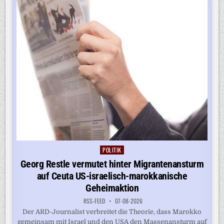
IN
DER
US-
TRUPPE“
POLITIK
Posted
in
Georg Restle vermutet hinter Migrantenansturm
auf Ceuta US-israelisch-marokkanische
Geheimaktion
RSS-FEED
07-08-2026
Der ARD-Journalist verbreitet die Theorie, dass Marokko
gemeinsam mit Israel und den USA den Massenansturm auf