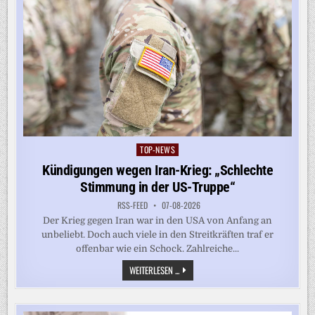
TOP-NEWS
Posted
in
Kündigungen wegen Iran-Krieg: „Schlechte
Stimmung in der US-Truppe“
RSS-FEED
07-08-2026
Der Krieg gegen Iran war in den USA von Anfang an
unbeliebt. Doch auch viele in den Streitkräften traf er
offenbar wie ein Schock. Zahlreiche...
KÜNDIGUNGEN
WEITERLESEN ...
WEGEN
IRAN-
KRIEG:
„SCHLECHTE
STIMMUNG