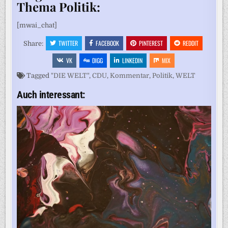
Thema Politik:
[mwai_chat]
TWITTER
FACEBOOK
PINTEREST
REDDIT
Share:
VK
DIGG
LINKEDIN
MIX
Tagged
"DIE WELT"
,
CDU
,
Kommentar
,
Politik
,
WELT
Auch interessant: