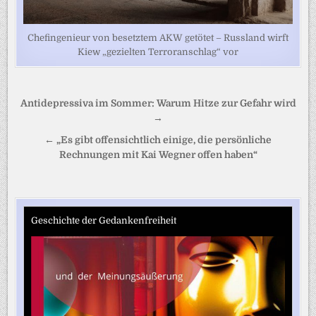
Chefingenieur von besetztem AKW getötet – Russland wirft
Kiew „gezielten Terroranschlag“ vor
Beitragsnavigation
Antidepressiva im Sommer: Warum Hitze zur Gefahr wird
→
← „Es gibt offensichtlich einige, die persönliche
Rechnungen mit Kai Wegner offen haben“
Geschichte der Gedankenfreiheit