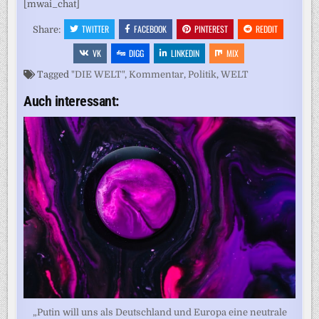
[mwai_chat]
TWITTER
FACEBOOK
PINTEREST
REDDIT
Share:
VK
DIGG
LINKEDIN
MIX
Tagged
"DIE WELT"
,
Kommentar
,
Politik
,
WELT
Auch interessant:
„Putin will uns als Deutschland und Europa eine neutrale