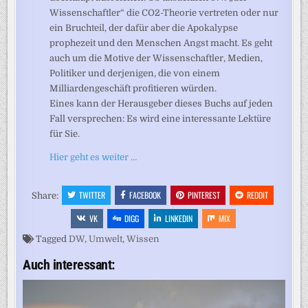
Wissenschaftler“ die CO2-Theorie vertreten oder nur
ein Bruchteil, der dafür aber die Apokalypse
prophezeit und den Menschen Angst macht. Es geht
auch um die Motive der Wissenschaftler, Medien,
Politiker und derjenigen, die von einem
Milliardengeschäft profitieren würden.
Eines kann der Herausgeber dieses Buchs auf jeden
Fall versprechen: Es wird eine interessante Lektüre
für Sie.
Hier geht es weiter …
TWITTER
FACEBOOK
PINTEREST
REDDIT
Share:
VK
DIGG
LINKEDIN
MIX
Tagged
DW
,
Umwelt
,
Wissen
Auch interessant: