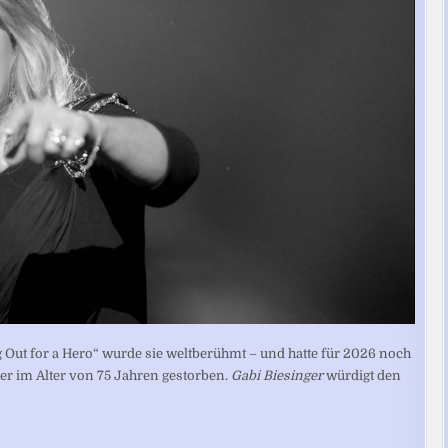
ng Out for a Hero“ wurde sie weltberühmt – und hatte für 2026 noch
er im Alter von 75 Jahren gestorben.
Gabi Biesinger
würdigt den