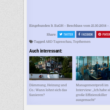
Eingebunden lt. EuGH – Beschluss vom 21.10.2014 – 
TWITTER
FACEBOOK
PINTE
Share:
Tagged
ARD Tagesschau
,
Topthemen
Auch interessant:
Managementprofi im
Dämmung, Heizung und
Interview: „Ich habe 
Co.: Wann lohnt sich das
große Effizienzkiller
Sanieren?
ausgemacht“