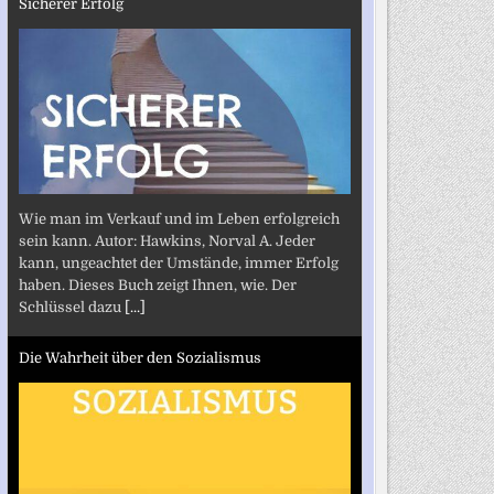
Sicherer Erfolg
Wie man im Verkauf und im Leben erfolgreich
sein kann. Autor: Hawkins, Norval A. Jeder
kann, ungeachtet der Umstände, immer Erfolg
haben. Dieses Buch zeigt Ihnen, wie. Der
Schlüssel dazu
[...]
Die Wahrheit über den Sozialismus