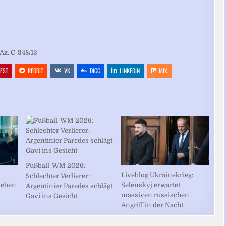
Az. C-348/13
REST
REDDIT
VK
DIGG
LINKEDIN
MIX
Fußball-WM 2026:
Liveblog Ukrainekrieg:
Schlechter Verlierer:
sieben
Selenskyj erwartet
Argentinier Paredes schlägt
massiven russischen
Gavi ins Gesicht
Angriff in der Nacht