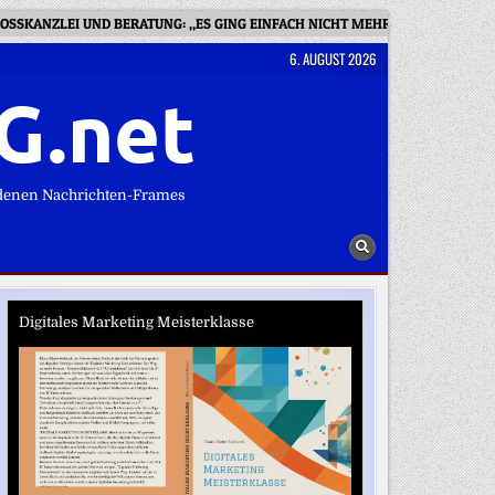
OSSKANZLEI UND BERATUNG: „ES GING EINFACH NICHT MEHR“
BLEIB
6. AUGUST 2026
G.net
denen Nachrichten-Frames
Digitales Marketing Meisterklasse