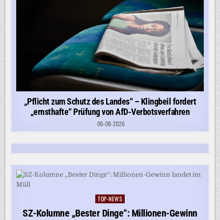
„Pflicht zum Schutz des Landes“ – Klingbeil fordert
„ernsthafte“ Prüfung von AfD-Verbotsverfahren
06-08-2026
TOP-NEWS
Posted
in
SZ-Kolumne „Bester Dinge“: Millionen-Gewinn