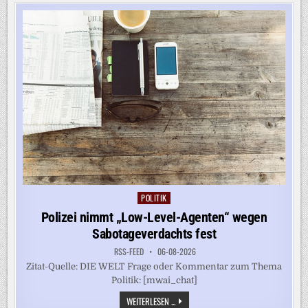
N T
ANKSTELLEN
POLITIK
Posted
in
Polizei nimmt „Low-Level-Agenten“ wegen
Sabotageverdachts fest
RSS-FEED
06-08-2026
Zitat-Quelle: DIE WELT Frage oder Kommentar zum Thema
Politik: [mwai_chat]
POLIZEI
WEITERLESEN ...