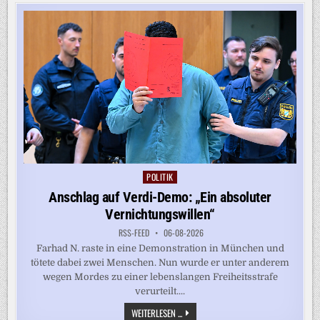
WAHL
IN
SACHSEN-
ANHALT
WISSEN
MÜSSEN
POLITIK
Posted
in
Anschlag auf Verdi-Demo: „Ein absoluter
Vernichtungswillen“
RSS-FEED
06-08-2026
Farhad N. raste in eine Demonstration in München und
tötete dabei zwei Menschen. Nun wurde er unter anderem
wegen Mordes zu einer lebenslangen Freiheitsstrafe
verurteilt....
ANSCHLAG
WEITERLESEN ...