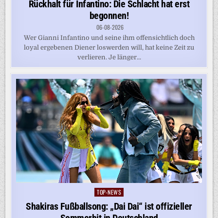
Rückhalt für Infantino: Die Schlacht hat erst
begonnen!
06-08-2026
Wer Gianni Infantino und seine ihm offensichtlich doch
loyal ergebenen Diener loswerden will, hat keine Zeit zu
verlieren. Je länger...
TOP-NEWS
Posted
in
Shakiras Fußballsong: „Dai Dai“ ist offizieller