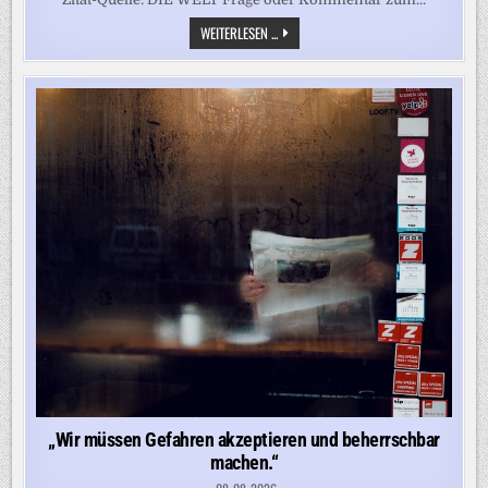
WENN
WEITERLESEN ...
DER
BUNDESPRÄSIDENT
DEUTSCHLAND
VOR
DER
KRISE
RETTET
„Wir müssen Gefahren akzeptieren und beherrschbar
machen.“