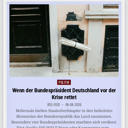
KUNDEN
UND
MITTELSTAND
HEISST
POLITIK
Posted
in
Wenn der Bundespräsident Deutschland vor der
Krise rettet
RSS-FEED
08-08-2026
Mehrmals hielten Staatsoberhäupter in den heikelsten
Momenten der Bundesrepublik das Land zusammen.
Besonders vier Bundespräsidenten machten sich verdient.
Zitat-Quelle: DIE WELT Frage oder Kommentar zum...