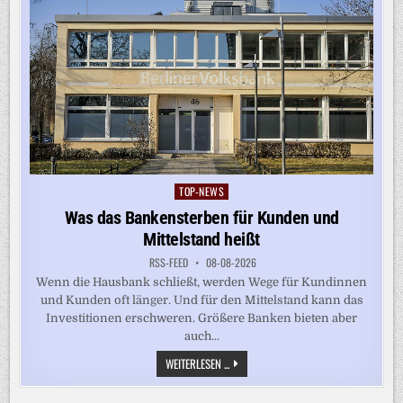
TOP-NEWS
Posted
in
Was das Bankensterben für Kunden und
Mittelstand heißt
RSS-FEED
08-08-2026
Wenn die Hausbank schließt, werden Wege für Kundinnen
und Kunden oft länger. Und für den Mittelstand kann das
Investitionen erschweren. Größere Banken bieten aber
auch...
WAS
WEITERLESEN ...
DAS
BANKENSTERBEN
FÜR