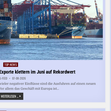
TOP-NEWS
Posted
in
Exporte klettern im Juni auf Rekordwert
S-FEED
07-08-2026
vieler negativer Einflüsse sind die Ausfuhren auf einen neuen
Vor allem das Geschäft mit Europa ist...
ERNEUTER
WEITERLESEN ...
ANSTIEG:
DEUTSCHE
EXPORTE
KLETTERN