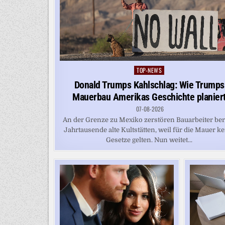
TOP-NEWS
Posted
in
Donald Trumps Kahlschlag: Wie Trumps
Mauerbau Amerikas Geschichte planier
07-08-2026
An der Grenze zu Mexiko zerstören Bauarbeiter ber
Jahrtausende alte Kultstätten, weil für die Mauer k
Gesetze gelten. Nun weitet...