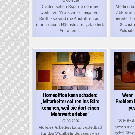
Die deutschen Exporte nehmen
Medien be
weiter zu: Trotz vieler negativer
Abkommen
Einflüsse sind die Ausfuhren auf
bereitet T
einen neuen Höchststand geklettert.
Gazastre
Vor allem...
Fußballe
Homeoffice kann schaden:
Wenn d
„Mitarbeiter sollten ins Büro
Problem i
kommen, weil sie dort einen
pas
Mehrwert erleben“
07-08-2026
Wie find
wenn sie 
Mobiles Arbeiten kann vorteilhaft
geht? Eine
für das Wohlbefinden sein – es