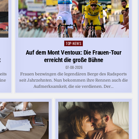
TOP-NEWS
Posted
in
Auf dem Mont Ventoux: Die Frauen-Tour
t
erreicht die große Bühne
07-08-2026
eits
Frauen bezwingen die legendären Berge des Radsports
eine
seit Jahrzehnten. Nun bekommen ihre Rennen auch die
Aufmerksamkeit, die sie verdienen. Der...