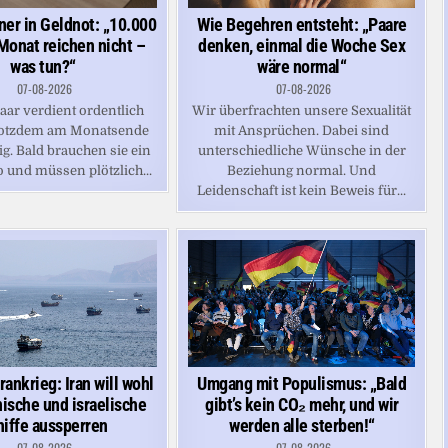
ner in Geldnot: „10.000
Wie Begehren entsteht: „Paare
Monat reichen nicht –
denken, einmal die Woche Sex
was tun?“
wäre normal“
07-08-2026
07-08-2026
aar verdient ordentlich
Wir überfrachten unsere Sexualität
trotzdem am Monatsende
mit Ansprüchen. Dabei sind
ig. Bald brauchen sie ein
unterschiedliche Wünsche in der
 und müssen plötzlich...
Beziehung normal. Und
Leidenschaft ist kein Beweis für...
rankrieg: Iran will wohl
Umgang mit Populismus: „Bald
ische und israelische
gibt’s kein CO₂ mehr, und wir
hiffe aussperren
werden alle sterben!“
07-08-2026
07-08-2026