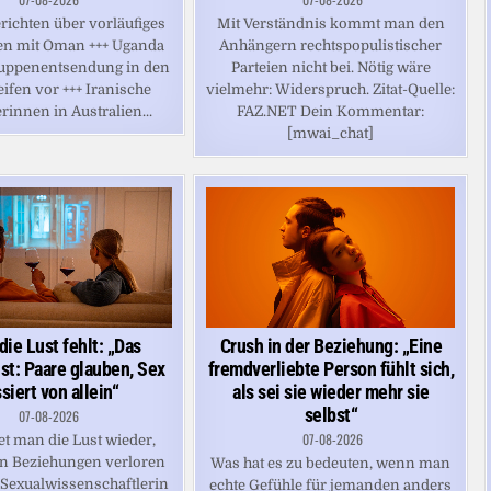
richten über vorläufiges
Mit Verständnis kommt man den
 mit Oman +++ Uganda
Anhängern rechtspopulistischer
ruppenentsendung in den
Parteien nicht bei. Nötig wäre
ifen vor +++ Iranische
vielmehr: Widerspruch. Zitat-Quelle:
rinnen in Australien...
FAZ.NET Dein Kommentar:
[mwai_chat]
ie Lust fehlt: „Das
Crush in der Beziehung: „Eine
st: Paare glauben, Sex
fremdverliebte Person fühlt sich,
siert von allein“
als sei sie wieder mehr sie
selbst“
07-08-2026
07-08-2026
et man die Lust wieder,
in Beziehungen verloren
Was hat es zu bedeuten, wenn man
 Sexualwissenschaftlerin
echte Gefühle für jemanden anders