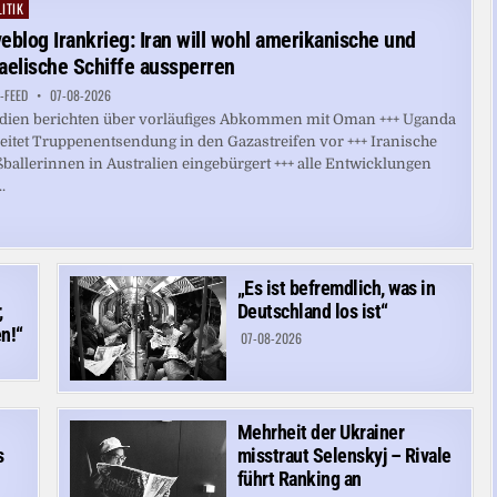
IM
ITIK
ted
JUNI
AUF
veblog Irankrieg: Iran will wohl amerikanische und
REKORDWERT
raelische Schiffe aussperren
-FEED
07-08-2026
ien berichten über vorläufiges Abkommen mit Oman +++ Uganda
eitet Truppenentsendung in den Gazastreifen vor +++ Iranische
ballerinnen in Australien eingebürgert +++ alle Entwicklungen
.
„Es ist befremdlich, was in
,
Deutschland los ist“
n!“
07-08-2026
Mehrheit der Ukrainer
s
misstraut Selenskyj – Rivale
führt Ranking an