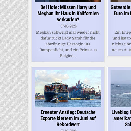
Bei Hofe: Müssen Harry und
Gutverdie
Meghan ihr Haus in Kalifornien
Euro im 
verkaufen?
07-08-2026
Meghan schweigt mal wieder nicht,
Ein Ehep
dafür rückt Lady Sarah für die
und hat 
abtrünnige Herzogin ins
nichts übr
Rampenlicht, und ein Prinz aus
neues Auto
Belgien...
Erneuter Anstieg: Deutsche
Liveblog I
Exporte klettern im Juni auf
amerikan
Rekordwert
Sc
07-08-2026