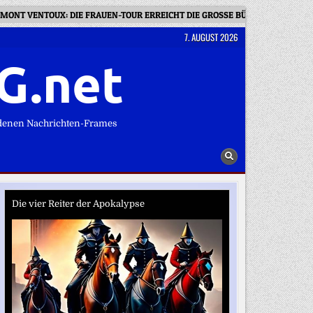
MONT VENTOUX: DIE FRAUEN-TOUR ERREICHT DIE GROSSE BÜHNE
BEI
7. AUGUST 2026
G.net
denen Nachrichten-Frames
Die vier Reiter der Apokalypse