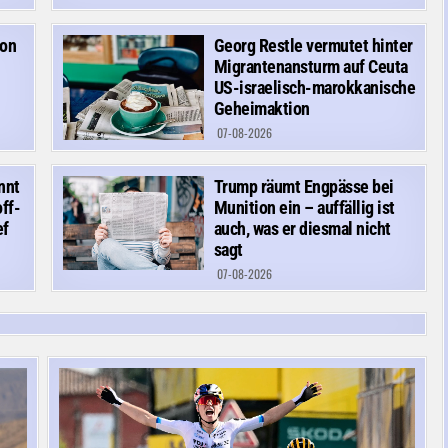
von
Georg Restle vermutet hinter
Migrantenansturm auf Ceuta
US-israelisch-marokkanische
Geheimaktion
07-08-2026
nnt
Trump räumt Engpässe bei
ff-
Munition ein – auffällig ist
ef
auch, was er diesmal nicht
sagt
07-08-2026