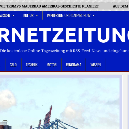
WIE TRUMPS MAUERBAU AMERIKAS GESCHICHTE PLANIERT
AUF DEM 
 WISSEN
KULTUR
IMPRESSUM UND DATENSCHUTZ
RNETZEITUN
ie kostenlose Online-Tageszeitung mit RSS-Feed-News und eingebun
R
GELD
TECHNIK
MOTOR
PANORAMA
WISSEN