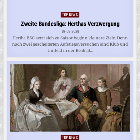
TOP-NEWS
Posted
in
Zweite Bundesliga: Herthas Verzwergung
07-08-2026
Hertha BSC setzt sich zu Saisonbeginn kleinere Ziele. Denn
nach zwei gescheiterten Aufstiegsversuchen sind Klub und
Umfeld in der Realität...
TOP-NEWS
Posted