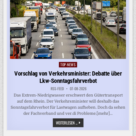
TOP-NEWS
Posted
in
Vorschlag von Verkehrsminister: Debatte über
Lkw-Sonntagsfahrverbot
RSS-FEED
07-08-2026
Das Extrem-Niedrigwasser erschwert den Gütertransport
auf dem Rhein. Der Verkehrsminister will deshalb das
Sonntagsfahrverbot für Lastwagen aufheben. Doch da sehen
der Fachverband und ver.di Probleme.[mehr]...
VORSCHLAG
WEITERLESEN ...
VON
VERKEHRSMINISTER:
DEBATTE