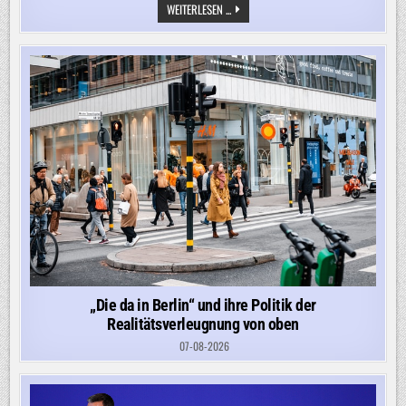
SIE
WEITERLESEN ...
LEBTE
24
JAHRE
AUF
BORKUM,
ARBEITETE,
PFLEGTE
IHREN
PARTNER
–
DANN
WURDE
SIE
ABGESCHOBEN
„Die da in Berlin“ und ihre Politik der
Realitätsverleugnung von oben
07-08-2026