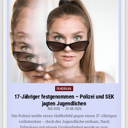
PANORAMA
Posted
in
17-Jähriger festgenommen – Polizei und SEK
jagten Jugendlichen
RSS-FEED
07-08-2026
Die Polizei wollte einen Haftbefehl gegen einen 17-Jährigen
vollstrecken – doch der Jugendliche entkam. Nach
Fahndung mit einem Großaufgebot wurde er nun