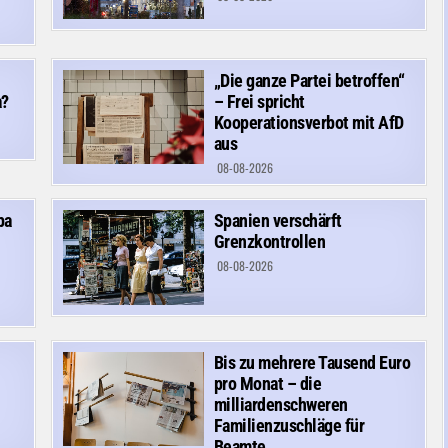
„Die ganze Partei betroffen“
a?
– Frei spricht
Kooperationsverbot mit AfD
aus
08-08-2026
pa
Spanien verschärft
Grenzkontrollen
08-08-2026
Bis zu mehrere Tausend Euro
pro Monat – die
milliardenschweren
Familienzuschläge für
Beamte