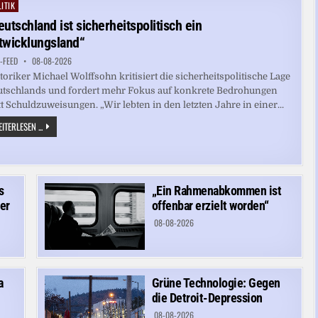
AUF
ITIK
ted
VORORT
VON
eutschland ist sicherheitspolitisch ein
KIEW
twicklungsland“
-FEED
08-08-2026
toriker Michael Wolffsohn kritisiert die sicherheitspolitische Lage
tschlands und fordert mehr Fokus auf konkrete Bedrohungen
tt Schuldzuweisungen. „Wir lebten in den letzten Jahre in einer...
„DEUTSCHLAND
ITERLESEN ...
IST
SICHERHEITSPOLITISCH
EIN
ENTWICKLUNGSLAND“
s
„Ein Rahmenabkommen ist
er
offenbar erzielt worden“
08-08-2026
a
Grüne Technologie: Gegen
die Detroit-Depression
08-08-2026