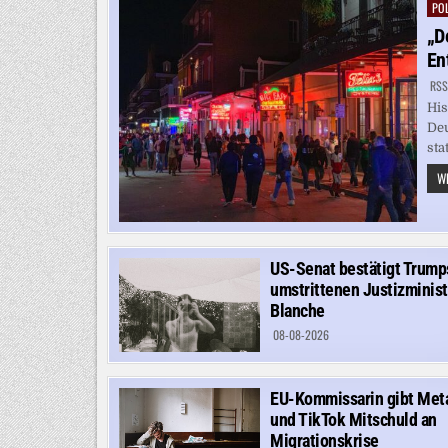
POL
Pos
in
„D
En
RSS
His
Deu
sta
WE
US-Senat bestätigt Trump
umstrittenen Justizminist
Blanche
08-08-2026
EU-Kommissarin gibt Met
und TikTok Mitschuld an
Migrationskrise