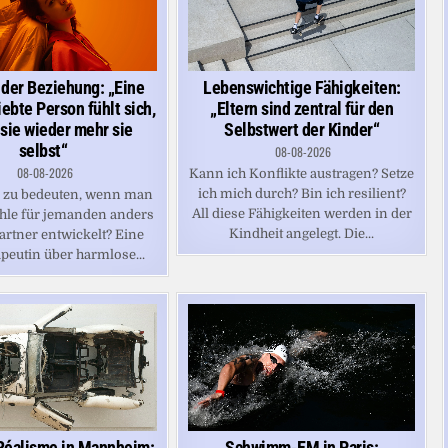
 der Beziehung: „Eine
Lebenswichtige Fähigkeiten:
ebte Person fühlt sich,
„Eltern sind zentral für den
 sie wieder mehr sie
Selbstwert der Kinder“
selbst“
08-08-2026
08-08-2026
Kann ich Konflikte austragen? Setze
ich mich durch? Bin ich resilient?
s zu bedeuten, wenn man
All diese Fähigkeiten werden in der
hle für jemanden anders
Kindheit angelegt. Die...
artner entwickelt? Eine
peutin über harmlose...
Réalisme in Mannheim:
Schwimm-EM in Paris: