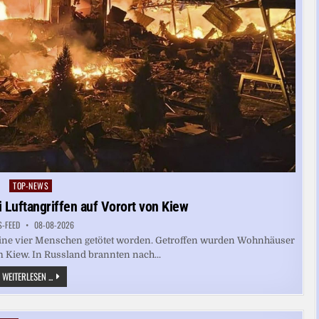
TOP-NEWS
Posted
in
i Luftangriffen auf Vorort von Kiew
S-FEED
08-08-2026
kraine vier Menschen getötet worden. Getroffen wurden Wohnhäuser
 Kiew. In Russland brannten nach...
UKRAINE
WEITERLESEN ...
MELDET
TOTE
BEI
LUFTANGRIFFEN