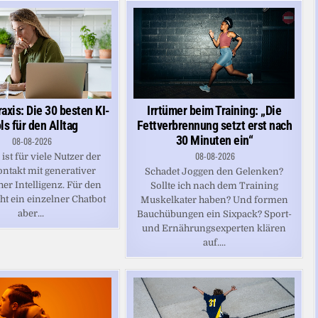
Irrtümer beim Training: „Die
axis: Die 30 besten KI-
Fettverbrennung setzt erst nach
ls für den Alltag
30 Minuten ein“
08-08-2026
08-08-2026
ist für viele Nutzer der
ontakt mit generativer
Schadet Joggen den Gelenken?
er Intelligenz. Für den
Sollte ich nach dem Training
cht ein einzelner Chatbot
Muskelkater haben? Und formen
aber...
Bauchübungen ein Sixpack? Sport-
und Ernährungsexperten klären
auf....