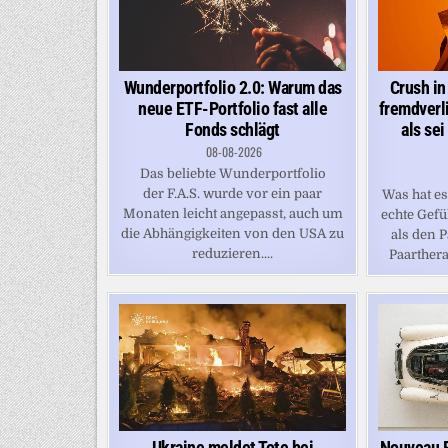
Wunderportfolio 2.0: Warum das
Crush in
neue ETF-Portfolio fast alle
fremdverli
Fonds schlägt
als sei
08-08-2026
Das beliebte Wunderportfolio
der F.A.S. wurde vor ein paar
Was hat e
Monaten leicht angepasst, auch um
echte Gefü
die Abhängigkeiten von den USA zu
als den P
reduzieren....
Paarthera
Nouveau 
Ukraine meldet Tote bei