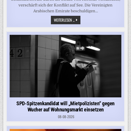
verschärft sich der Konflikt auf See. Die Vereinigten
Arabischen Emirate beschuldigen...
NEUE
WEITERLESEN ...
SPANNUNGEN
IN
HORMUS
–
EMIRATE
WERFEN
IRAN
TANKER-
ANGRIFF
VOR
SPD-Spitzenkandidat will „Mietpolizisten“ gegen
Wucher auf Wohnungsmarkt einsetzen
08-08-2026