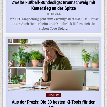
in
Zweite Fußball-BUndesliga: Braunschweig mit
Kantersieg an der Spitze
08-08-2026
Der 1. FC Magdeburg geht zum Zweitligastart mit 1:6 zu Hause
unter. Auch Heidenheim und Osnabrück liefern sich ein
sieben-Tore-Spiel....
TOP-NEWS
Posted
in
Aus der Praxis: Die 30 besten KI-Tools für den