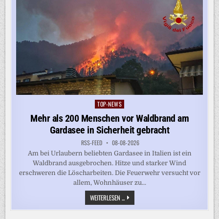
TOP-NEWS
Posted
in
Mehr als 200 Menschen vor Waldbrand am
Gardasee in Sicherheit gebracht
RSS-FEED
08-08-2026
Am bei Urlaubern beliebten Gardasee in Italien ist ein
Waldbrand ausgebrochen. Hitze und starker Wind
erschweren die Löscharbeiten. Die Feuerwehr versucht vor
allem, Wohnhäuser zu...
MEHR
WEITERLESEN ...
ALS
200
MENSCHEN