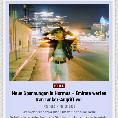
VOR
WALDBRAND
AM
GARDASEE
IN
SICHERHEIT
GEBRACHT
POLITIK
Posted
in
Neue Spannungen in Hormus – Emirate werfen
Iran Tanker-Angriff vor
RSS-FEED
08-08-2026
Während Teheran und Oman über eine neue
Schifffahrtsroute durch die Straße von Hormus verhandeln,