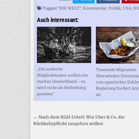
Tagged
"DIE WELT"
,
Kommentar
,
Politik
,
USA
,
W
Auch interessant:
„Die anderen
Tausende Migranten
Mitgliedstaaten wollen ein
überwinden Grenzza
starkes Deutschland – es
von spanischer Exkla
wird nicht als Bedrohung
Regierung fordert Ar
gesehen“
an
Beitragsnavigation
← Nach dem BGH-Urteil: Wie Uber & Co. die
Rückkehrpflicht umgehen wollen