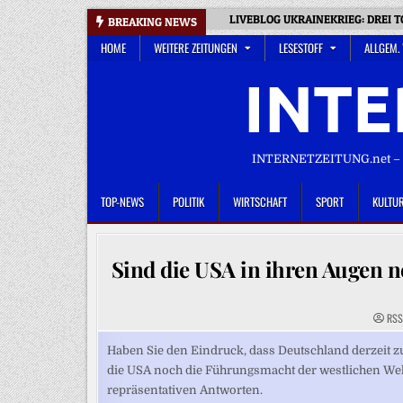
Skip
LIVEBLOG UKRAINEKRIEG: DREI 
BREAKING NEWS
to
HOME
WEITERE ZEITUNGEN
LESESTOFF
ALLGEM.
content
INTE
INTERNETZEITUNG.net – D
TOP-NEWS
POLITIK
WIRTSCHAFT
SPORT
KULTU
Sind die USA in ihren Augen 
RSS
Haben Sie den Eindruck, dass Deutschland derzeit zu
die USA noch die Führungsmacht der westlichen Welt
repräsentativen Antworten.