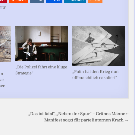
ELT
„Die Polizei fährt eine kluge
„Putin hat den Krieg nun
Strategie“
un
offensichtlich eskaliert“
ve –
mee
„Das ist fatal“, „Neben der Spur“ – Grünes Männer-
Manifest sorgt für parteiinternen Krach →