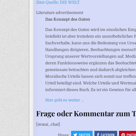
Zitat-Quelle: DIE WELT
Literature advertisement
Das Konzept des Guten
Das Konzept des Guten wird im sinnlichen Emp
Intellekt ist aber trotzdem ein unentbehrlicher 
Sachverhalte, kann uns die Bedeutung von Ursa
Handlungen dirigieren. Beobachtungen mensch
Ursprung unserer Wertvorstellungen auf. Medi
deren Funktionsweise ergänzen das Beobachtet
gemeinsam betrachten und dadurch abgleichen
Moralische Urteile lassen sich somit nur treff
Urteil beteiligt sind. Welche Urteile und Wertmaß
informiert dieses Buch. Es ist ein Gewinn für all
Hier geht es weiter …
Frage oder Kommentar zum T
[mwai_chat]
TWITTER
FACEBOOK
PINTE
Share: