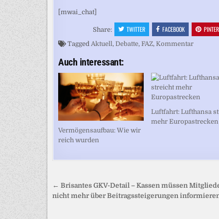
[mwai_chat]
TWITTER
FACEBOOK
PINTE
Share:
Tagged
Aktuell
,
Debatte
,
FAZ
,
Kommentar
Auch interessant:
Luftfahrt: Lufthansa st
mehr Europastrecken
Vermögensaufbau: Wie wir
reich wurden
Beitragsnavigation
← Brisantes GKV-Detail – Kassen müssen Mitglied
nicht mehr über Beitragssteigerungen informiere