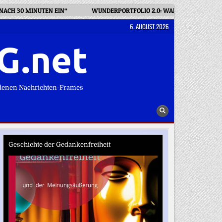
NACH 30 MINUTEN EIN“
WUNDERPORTFOLIO 2.0: WARUM DAS NEUE E
6. AUGUST 2026
G.net
denen Nachrichten-Frames
Geschichte der Gedankenfreiheit