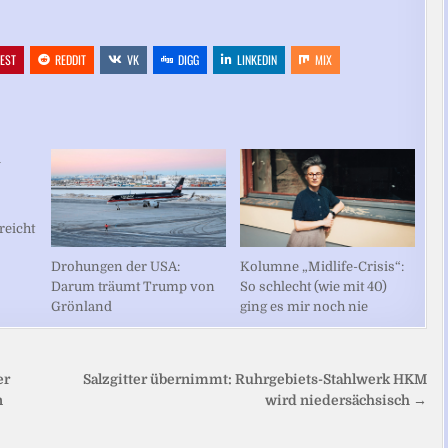
REST
REDDIT
VK
DIGG
LINKEDIN
MIX
reicht
Kolumne „Midlife-Crisis“:
Drohungen der USA:
So schlecht (wie mit 40)
Darum träumt Trump von
ging es mir noch nie
Grönland
er
Salzgitter übernimmt: Ruhrgebiets-Stahlwerk HKM
n
wird niedersächsisch →