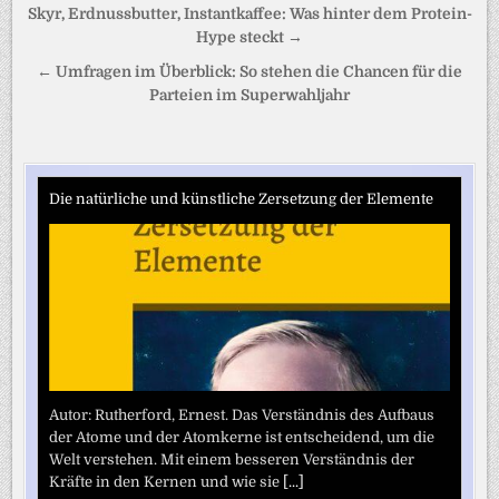
Beitragsnavigation
Skyr, Erdnussbutter, Instantkaffee: Was hinter dem Protein-
Hype steckt →
← Umfragen im Überblick: So stehen die Chancen für die
Parteien im Superwahljahr
Die natürliche und künstliche Zersetzung der Elemente
Autor: Rutherford, Ernest. Das Verständnis des Aufbaus
der Atome und der Atomkerne ist entscheidend, um die
Welt verstehen. Mit einem besseren Verständnis der
Kräfte in den Kernen und wie sie
[...]