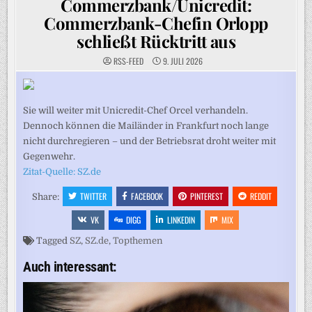
Commerzbank/Unicredit:
Commerzbank-Chefin Orlopp
schließt Rücktritt aus
RSS-FEED
9. JULI 2026
Sie will weiter mit Unicredit-Chef Orcel verhandeln.
Dennoch können die Mailänder in Frankfurt noch lange
nicht durchregieren – und der Betriebsrat droht weiter mit
Gegenwehr.
Zitat-Quelle: SZ.de
TWITTER
FACEBOOK
PINTEREST
REDDIT
Share:
VK
DIGG
LINKEDIN
MIX
Tagged
SZ
,
SZ.de
,
Topthemen
Auch interessant: