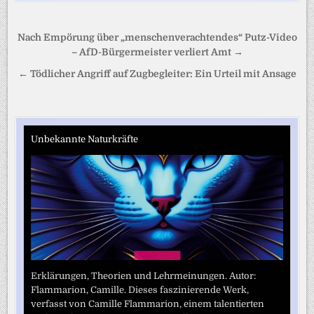
Beitragsnavigation
Nach Empörung über „menschenverachtendes“ Putz-Video
– AfD-Bürgermeister verliert Amt →
← Tödlicher Angriff auf Zugbegleiter: Ein Urteil mit Ansage
Unbekannte Naturkräfte
Erklärungen, Theorien und Lehrmeinungen. Autor:
Flammarion, Camille. Dieses faszinierende Werk,
verfasst von Camille Flammarion, einem talentierten