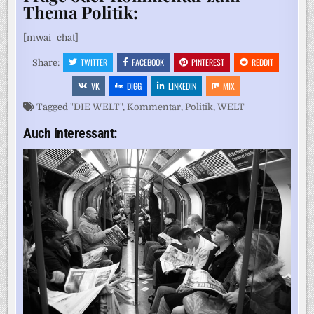
Thema Politik:
[mwai_chat]
TWITTER
FACEBOOK
PINTEREST
REDDIT
Share:
VK
DIGG
LINKEDIN
MIX
Tagged
"DIE WELT"
,
Kommentar
,
Politik
,
WELT
Auch interessant: