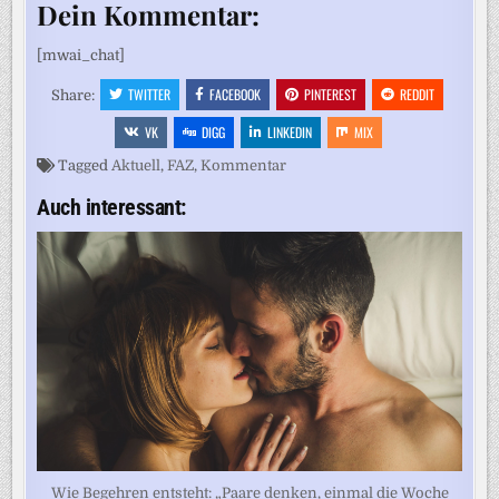
Dein Kommentar:
[mwai_chat]
TWITTER
FACEBOOK
PINTEREST
REDDIT
Share:
VK
DIGG
LINKEDIN
MIX
Tagged
Aktuell
,
FAZ
,
Kommentar
Auch interessant:
Wie Begehren entsteht: „Paare denken, einmal die Woche