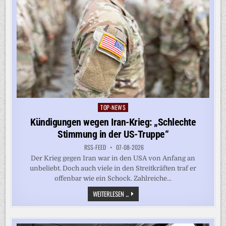
TOP-NEWS
Posted
in
Kündigungen wegen Iran-Krieg: „Schlechte
Stimmung in der US-Truppe“
RSS-FEED
07-08-2026
Der Krieg gegen Iran war in den USA von Anfang an
unbeliebt. Doch auch viele in den Streitkräften traf er
offenbar wie ein Schock. Zahlreiche...
KÜNDIGUNGEN
WEITERLESEN ...
WEGEN
IRAN-
KRIEG:
„SCHLECHTE
STIMMUNG