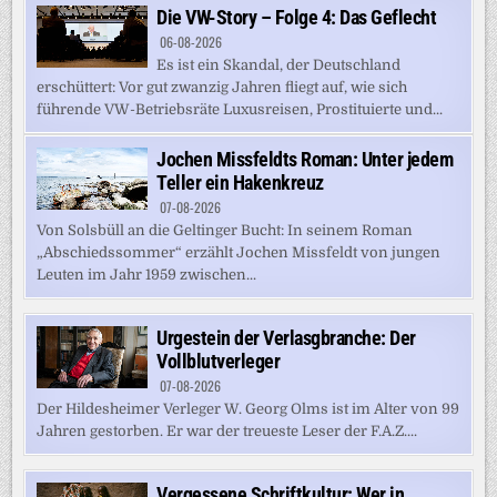
Die VW-Story – Folge 4: Das Geflecht
06-08-2026
Es ist ein Skandal, der Deutschland
erschüttert: Vor gut zwanzig Jahren fliegt auf, wie sich
führende VW-Betriebsräte Luxusreisen, Prostituierte und...
Jochen Missfeldts Roman: Unter jedem
Teller ein Hakenkreuz
07-08-2026
Von Solsbüll an die Geltinger Bucht: In seinem Roman
„Abschiedssommer“ erzählt Jochen Missfeldt von jungen
Leuten im Jahr 1959 zwischen...
Urgestein der Verlasgbranche: Der
Vollblutverleger
07-08-2026
Der Hildesheimer Verleger W. Georg Olms ist im Alter von 99
Jahren gestorben. Er war der treueste Leser der F.A.Z....
Vergessene Schriftkultur: Wer in