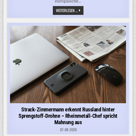
europäische...
GEORG
WEITERLESEN ...
RESTLE
VERMUTET
HINTER
MIGRANTENANSTURM
AUF
CEUTA
US-
ISRAELISCH-
MAROKKANISCHE
GEHEIMAKTION
Strack-Zimmermann erkennt Russland hinter
Sprengstoff-Drohne – Rheinmetall-Chef spricht
Mahnung aus
07-08-2026