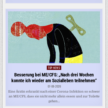
TOP-NEWS
Posted
in
Besserung bei ME/CFS: „Nach drei Wochen
konnte ich wieder am Sozialleben teilnehmen“
07-08-2026
Eine Ärztin erkrankt nach einer Corona-Infektion so schwer
an ME/CFS, dass sie nicht mehr allein essen und zur Toilette
gehen...