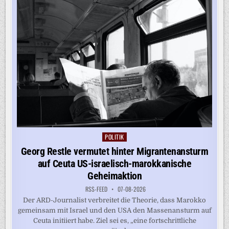
IN
DER
US-
TRUPPE“
POLITIK
Posted
in
Georg Restle vermutet hinter Migrantenansturm
auf Ceuta US-israelisch-marokkanische
Geheimaktion
RSS-FEED
07-08-2026
Der ARD-Journalist verbreitet die Theorie, dass Marokko
gemeinsam mit Israel und den USA den Massenansturm auf
Ceuta initiiert habe. Ziel sei es, „eine fortschrittliche