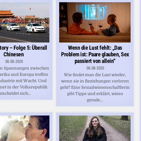
ory – Folge 5: Überall
Wenn die Lust fehlt: „Das
Chinesen
Problem ist: Paare glauben, Sex
passiert von allein“
06-08-2026
06-08-2026
len Spannungen zwischen
erika und Europa treffen
Wie findet man die Lust wieder,
ndustrie mit Wucht. Und
wenn sie in Beziehungen verloren
net in der Volksrepublik
geht? Eine Sexualwissenschaftlerin
tscheidet sich...
gibt Tipps und erklärt, wieso
gerade...