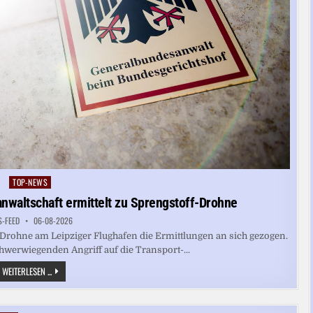
TOP-NEWS
Posted
in
nwaltschaft ermittelt zu Sprengstoff-Drohne
S-FEED
06-08-2026
-Drohne am Leipziger Flughafen die Ermittlungen an sich gezogen.
hwerwiegenden Angriff auf die Transport-...
FLUGHAFEN
WEITERLESEN ...
HALLE/LEIPZIG:
BUNDESANWALTSCHAFT
ERMITTELT
ZU