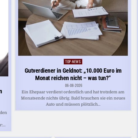
TOP-NEWS
Posted
in
Gutverdiener in Geldnot: „10.000 Euro im
Monat reichen nicht – was tun?“
06-08-2026
n
Ein Ehepaar verdient ordentlich und hat trotzdem am
Monatsende nichts übrig. Bald brauchen sie ein neues
Auto und müssen plötzlich...
 den
...