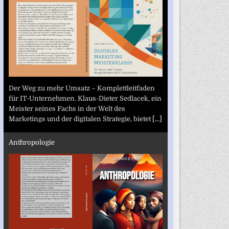
Der Weg zu mehr Umsatz – Komplettleitfaden
für IT-Unternehmen. Klaus-Dieter Sedlacek, ein
Meister seines Fachs in der Welt des
Marketings und der digitalen Strategie, bietet
[...]
Anthropologie