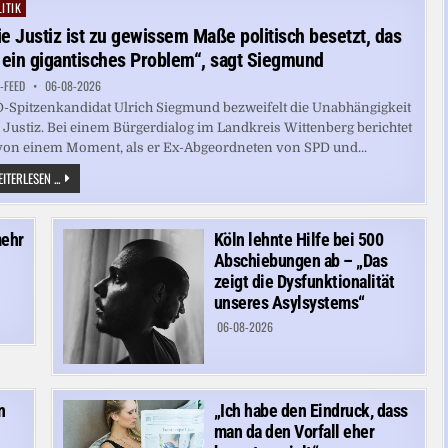
SPRENGSTOFF-
ITIK
ted
DROHNE
ie Justiz ist zu gewissem Maße politisch besetzt, das
t ein gigantisches Problem“, sagt Siegmund
-FEED
06-08-2026
-Spitzenkandidat Ulrich Siegmund bezweifelt die Unabhängigkeit
 Justiz. Bei einem Bürgerdialog im Landkreis Wittenberg berichtet
von einem Moment, als er Ex-Abgeordneten von SPD und...
„DIE
ITERLESEN ...
JUSTIZ
IST
ZU
GEWISSEM
mehr
Köln lehnte Hilfe bei 500
MASSE P
OLITISCH B
Abschiebungen ab – „Das
ESETZT, D
AS I
zeigt die Dysfunktionalität
ST E
unseres Asylsystems“
IN G
IGANTISCHES P
06-08-2026
ROBLEM“, S
AGT S
IEGMUND
n
„Ich habe den Eindruck, dass
man da den Vorfall eher