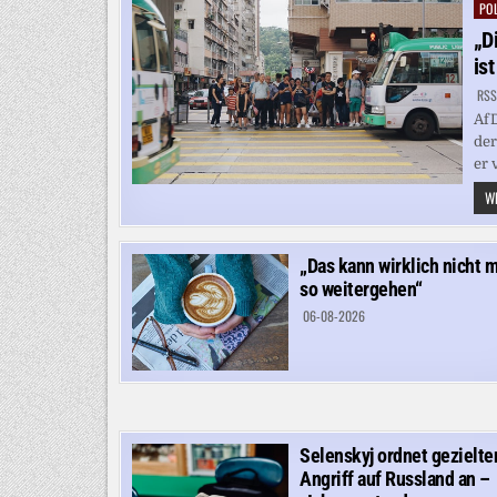
POL
Pos
in
„D
is
RSS
AfD
der
er 
WE
„Das kann wirklich nicht 
so weitergehen“
06-08-2026
Selenskyj ordnet gezielte
Angriff auf Russland an –