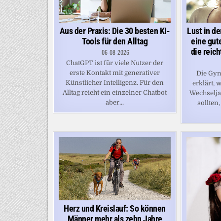
Aus der Praxis: Die 30 besten KI-
Lust in de
Tools für den Alltag
eine gut
die reic
06-08-2026
ChatGPT ist für viele Nutzer der
erste Kontakt mit generativer
Die Gyn
Künstlicher Intelligenz. Für den
erklärt,
Alltag reicht ein einzelner Chatbot
Wechselj
aber...
sollten,
Herz und Kreislauf: So können
Männer mehr als zehn Jahre