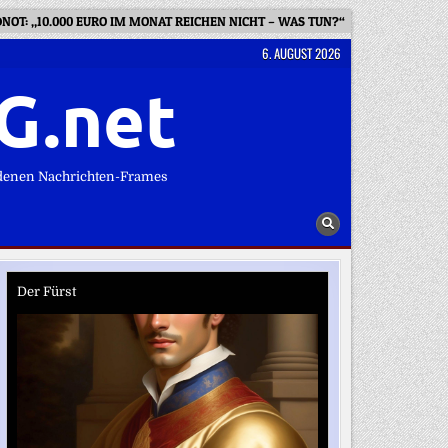
NOT: „10.000 EURO IM MONAT REICHEN NICHT – WAS TUN?“
WIE BEG
6. AUGUST 2026
G.net
denen Nachrichten-Frames
Der Fürst