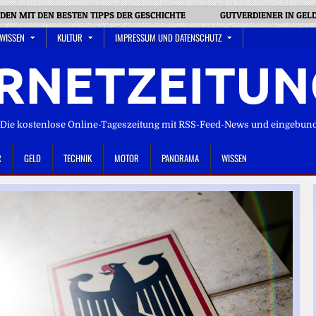
EN MIT DEN BESTEN TIPPS DER GESCHICHTE
GUTVERDIENER IN GELD
 WISSEN
KULTUR
IMPRESSUM UND DATENSCHUTZ
RNETZEITUN
ie kostenlose Online-Tageszeitung mit RSS-Feed-News und eingebun
R
GELD
TECHNIK
MOTOR
PANORAMA
WISSEN