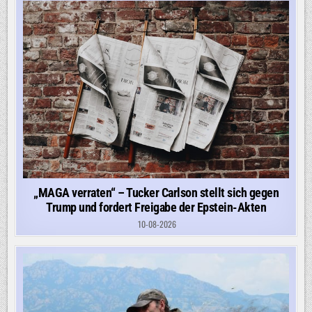
SCHULZE
GEHT
BIS
AN
SEINE
GRENZEN
–
UND
AN
DIE
DER
CDU
„MAGA verraten“ – Tucker Carlson stellt sich gegen
Trump und fordert Freigabe der Epstein-Akten
10-08-2026