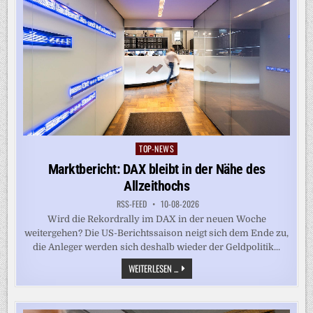
TOP-NEWS
Posted
in
Marktbericht: DAX bleibt in der Nähe des
Allzeithochs
RSS-FEED
10-08-2026
Wird die Rekordrally im DAX in der neuen Woche
weitergehen? Die US-Berichtssaison neigt sich dem Ende zu,
die Anleger werden sich deshalb wieder der Geldpolitik...
MARKTBERICHT:
WEITERLESEN ...
DAX
BLEIBT
IN
DER
NÄHE