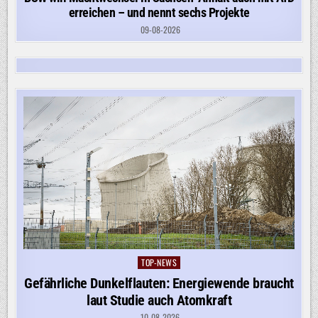
erreichen – und nennt sechs Projekte
09-08-2026
TOP-NEWS
Posted
in
Gefährliche Dunkelflauten: Energiewende braucht
laut Studie auch Atomkraft
10-08-2026