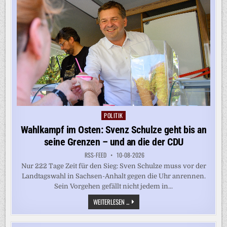
DES
ALLZEITHOCHS
POLITIK
Posted
in
Wahlkampf im Osten: Svenz Schulze geht bis an
seine Grenzen – und an die der CDU
RSS-FEED
10-08-2026
Nur 222 Tage Zeit für den Sieg: Sven Schulze muss vor der
Landtagswahl in Sachsen-Anhalt gegen die Uhr anrennen.
Sein Vorgehen gefällt nicht jedem in...
WAHLKAMPF
WEITERLESEN ...
IM
OSTEN:
SVENZ