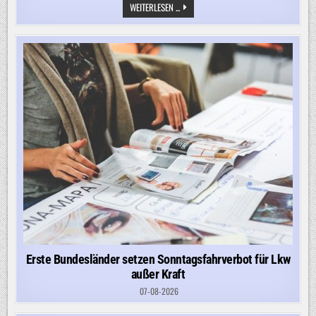
„DANN
WEITERLESEN ...
FÜHREN
WIR
UNSER
ASYLRECHT,
UNSER
HUMANITÄRES
ZUWANDERUNGSRECHT
AD
ABSURDUM“
Erste Bundesländer setzen Sonntagsfahrverbot für Lkw
außer Kraft
07-08-2026