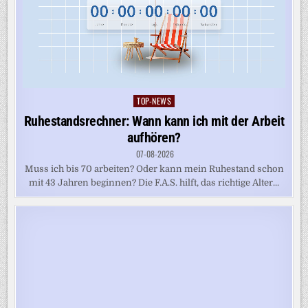
TOP-NEWS
Posted
in
Ruhestandsrechner: Wann kann ich mit der Arbeit
aufhören?
07-08-2026
Muss ich bis 70 arbeiten? Oder kann mein Ruhestand schon
mit 43 Jahren beginnen? Die F.A.S. hilft, das richtige Alter...