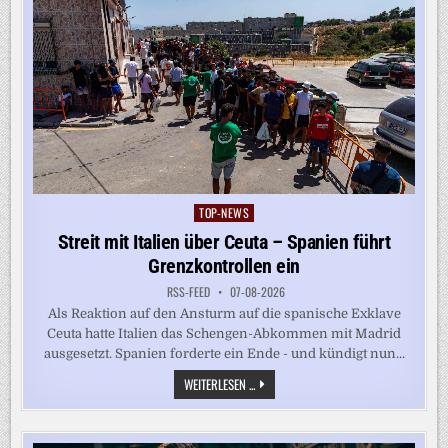
TOP-NEWS
Posted
in
Streit mit Italien über Ceuta – Spanien führt
Grenzkontrollen ein
RSS-FEED
07-08-2026
Als Reaktion auf den Ansturm auf die spanische Exklave
Ceuta hatte Italien das Schengen-Abkommen mit Madrid
ausgesetzt. Spanien forderte ein Ende - und kündigt nun...
STREIT
WEITERLESEN ...
MIT
ITALIEN
ÜBER
CEUTA
–