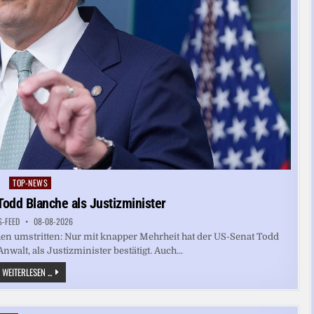
TOP-NEWS
Posted
in
Todd Blanche als Justizminister
S-FEED
08-08-2026
hen umstritten: Nur mit knapper Mehrheit hat der US-Senat Todd
alt, als Justizminister bestätigt. Auch...
US-
WEITERLESEN ...
SENAT
BESTÄTIGT
TODD
BLANCHE