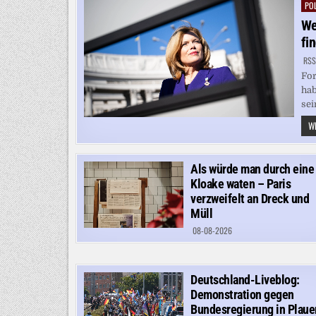
POL
Pos
in
We
fi
RSS
For
hab
sei
WE
Als würde man durch eine
Kloake waten – Paris
verzweifelt an Dreck und
Müll
08-08-2026
Deutschland-Liveblog:
Demonstration gegen
Bundesregierung in Plaue