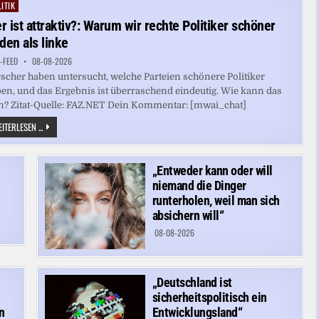
ALS
ITIK
ted
JUSTIZMINISTER
r ist attraktiv?: Warum wir rechte Politiker schöner
nden als linke
-FEED
08-08-2026
scher haben untersucht, welche Parteien schönere Politiker
en, und das Ergebnis ist überraschend eindeutig. Wie kann das
n? Zitat-Quelle: FAZ.NET Dein Kommentar: [mwai_chat]
WER
ITERLESEN ...
IST
ATTRAKTIV?:
WARUM
WIR
„Entweder kann oder will
RECHTE
POLITIKER
niemand die Dinger
SCHÖNER
FINDEN
runterholen, weil man sich
ALS
absichern will“
LINKE
08-08-2026
„Deutschland ist
sicherheitspolitisch ein
n
Entwicklungsland“