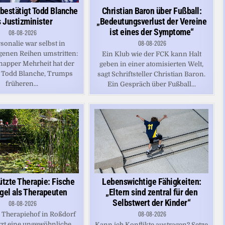
bestätigt Todd Blanche
Christian Baron über Fußball:
s Justizminister
„Bedeutungsverlust der Vereine
ist eines der Symptome“
08-08-2026
08-08-2026
sonalie war selbst in
enen Reihen umstritten:
Ein Klub wie der FCK kann Halt
napper Mehrheit hat der
geben in einer atomisierten Welt,
 Todd Blanche, Trumps
sagt Schriftsteller Christian Baron.
früheren...
Ein Gespräch über Fußball...
ützte Therapie: Fische
Lebenswichtige Fähigkeiten:
gel als Therapeuten
„Eltern sind zentral für den
Selbstwert der Kinder“
08-08-2026
08-08-2026
 Therapiehof in Roßdorf
tzt eine ungewöhnliche
Kann ich Konflikte austragen? Setze