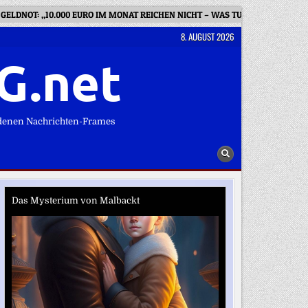
GELDNOT: „10.000 EURO IM MONAT REICHEN NICHT – WAS TUN?“
WIE
8. AUGUST 2026
G.net
denen Nachrichten-Frames
Das Mysterium von Malbackt