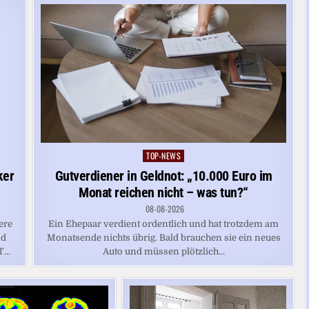
TOP-NEWS
Posted
in
ker
Gutverdiener in Geldnot: „10.000 Euro im
Monat reichen nicht – was tun?“
08-08-2026
ere
Ein Ehepaar verdient ordentlich und hat trotzdem am
nd
Monatsende nichts übrig. Bald brauchen sie ein neues
...
Auto und müssen plötzlich...