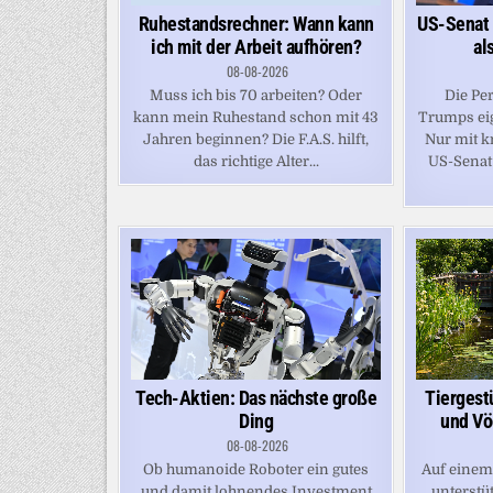
Ruhestandsrechner: Wann kann
US-Senat 
ich mit der Arbeit aufhören?
al
08-08-2026
Muss ich bis 70 arbeiten? Oder
Die Per
kann mein Ruhestand schon mit 43
Trumps eig
Jahren beginnen? Die F.A.S. hilft,
Nur mit k
das richtige Alter...
US-Senat
Tech-Aktien: Das nächste große
Tiergest
Ding
und Vö
08-08-2026
Ob humanoide Roboter ein gutes
Auf einem
und damit lohnendes Investment
unterstü