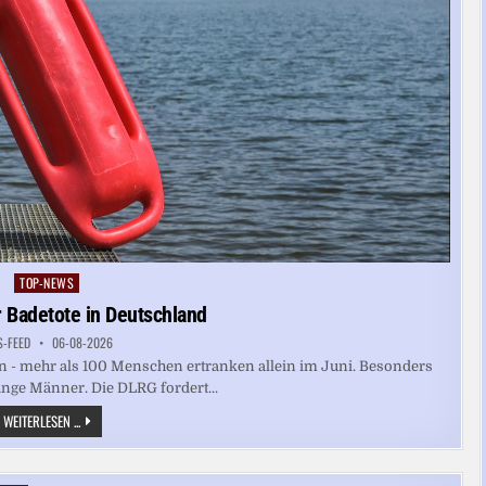
TOP-NEWS
Posted
in
 Badetote in Deutschland
S-FEED
06-08-2026
gen - mehr als 100 Menschen ertranken allein im Juni. Besonders
unge Männer. Die DLRG fordert...
DEUTLICH
WEITERLESEN ...
MEHR
BADETOTE
IN
DEUTSCHLAND