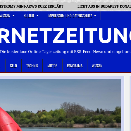
MSTROM? MINI-AKWS KURZ ERKLÄRT
LICHT AUS IN BUDAPEST: DON
 WISSEN
KULTUR
IMPRESSUM UND DATENSCHUTZ
RNETZEITUN
ie kostenlose Online-Tageszeitung mit RSS-Feed-News und eingebun
R
GELD
TECHNIK
MOTOR
PANORAMA
WISSEN