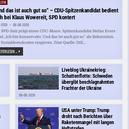
ITIK
ted
nd das ist auch gut so“ – CDU-Spitzenkandidat bedient
ch bei Klaus Wowereit, SPD kontert
-FEED
06-08-2026
 SPD-Satz prägt einen CDU-Mann. Spitzenkandidat Stefan Evers
zt „Ich bin konservativ. Und das ist auch gut so“ als Bekenntnis.
 Sozialdemokraten reagieren. Zitat-Quelle: DIE...
„UND
ITERLESEN ...
DAS
IST
AUCH
GUT
SO“
n
Liveblog Ukrainekrieg:
–
Schattenflotte: Schweden
CDU-
SPITZENKANDIDAT
übergibt beschlagnahmten
BEDIENT
Frachter der Ukraine
SICH
BEI
06-08-2026
KLAUS
WOWEREIT,
SPD
KONTERT
USA unter Trump: Trump
n
droht nach Berichten über
Raketenmangel mit langen
Haftstrafen