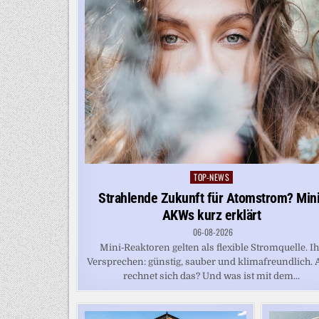
TOP-NEWS
Posted
in
Strahlende Zukunft für Atomstrom? Mini
AKWs kurz erklärt
06-08-2026
Mini‑Reaktoren gelten als flexible Stromquelle. I
Versprechen: günstig, sauber und klimafreundlich. 
rechnet sich das? Und was ist mit dem...