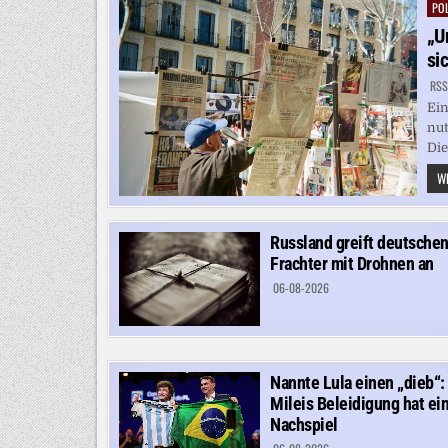
POL
Pos
in
„U
si
RSS
Ein
nut
Die
WE
Russland greift deutsche
Frachter mit Drohnen an
06-08-2026
Nannte Lula einen „dieb“:
Mileis Beleidigung hat ei
Nachspiel