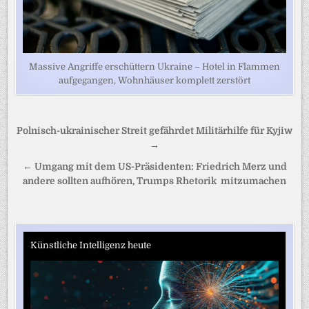
Massive Angriffe erschüttern Ukraine – Hotel in Flammen
aufgegangen, Wohnhäuser komplett zerstört
Beitragsnavigation
Polnisch-ukrainischer Streit gefährdet Militärhilfe für Kyjiw
→
← Umgang mit dem US-Präsidenten: Friedrich Merz und
andere sollten aufhören, Trumps Rhetorik mitzumachen
Künstliche Intelligenz heute