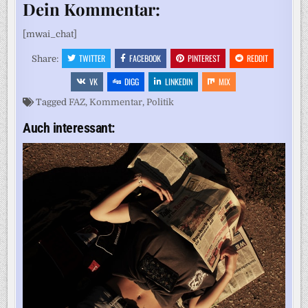
Dein Kommentar:
[mwai_chat]
TWITTER
FACEBOOK
PINTEREST
REDDIT
Share:
VK
DIGG
LINKEDIN
MIX
Tagged
FAZ
,
Kommentar
,
Politik
Auch interessant: