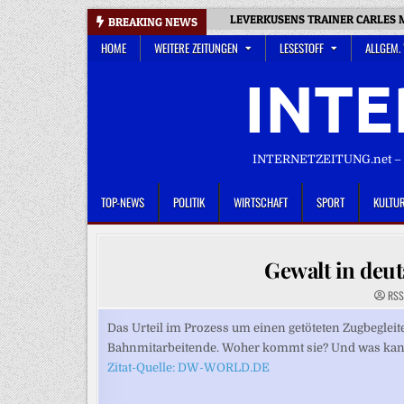
Skip
LEVERKUSENS TRAINER CARLES M
BREAKING NEWS
to
HOME
WEITERE ZEITUNGEN
LESESTOFF
ALLGEM.
content
INTE
INTERNETZEITUNG.net – D
TOP-NEWS
POLITIK
WIRTSCHAFT
SPORT
KULTU
Gewalt in deu
RSS
Das Urteil im Prozess um einen getöteten Zugbegleit
Bahnmitarbeitende. Woher kommt sie? Und was ka
Zitat-Quelle: DW-WORLD.DE