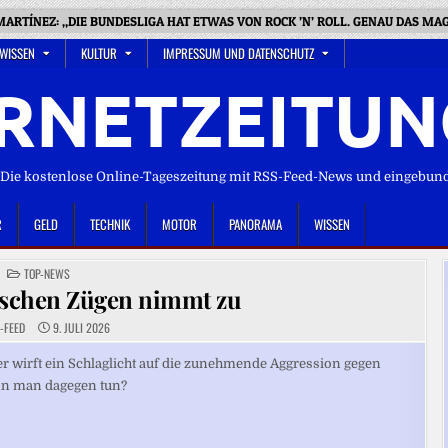
ARTÍNEZ: „DIE BUNDESLIGA HAT ETWAS VON ROCK ’N’ ROLL. GENAU DAS MAG
 WISSEN
KULTUR
IMPRESSUM UND DATENSCHUTZ
RNETZEITUN
ie kostenlose Online-Tageszeitung mit RSS-Feed-News und eingebun
R
GELD
TECHNIK
MOTOR
PANORAMA
WISSEN
POSTED
TOP-NEWS
IN
tschen Zügen nimmt zu
-FEED
9. JULI 2026
er wirft ein Schlaglicht auf die zunehmende Aggression gegen
nn man dagegen tun?