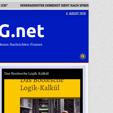
 ICH“
INNENMINISTER DOBRINDT SIEHT NACH SPRENGSTOFF-DROHNE 
6. AUGUST 2026
G.net
denen Nachrichten-Frames
Das Boolesche Logik-Kalkül