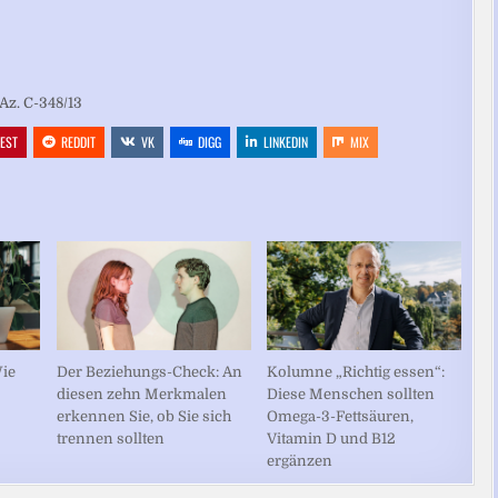
Az. C-348/13
REST
REDDIT
VK
DIGG
LINKEDIN
MIX
Der Beziehungs-Check: An
Wie
Kolumne „Richtig essen“:
diesen zehn Merkmalen
Diese Menschen sollten
erkennen Sie, ob Sie sich
Omega-3-Fettsäuren,
trennen sollten
Vitamin D und B12
ergänzen