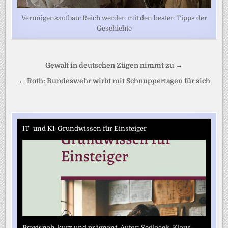
Vermögensaufbau: Reich werden mit den besten Tipps der
Geschichte
Beitragsnavigation
Gewalt in deutschen Zügen nimmt zu →
← Roth: Bundeswehr wirbt mit Schnuppertagen für sich
IT- und KI-Grundwissen für Einsteiger
Praxisnah, kurz und prägnant. Autor: Sedlacek, Klaus-