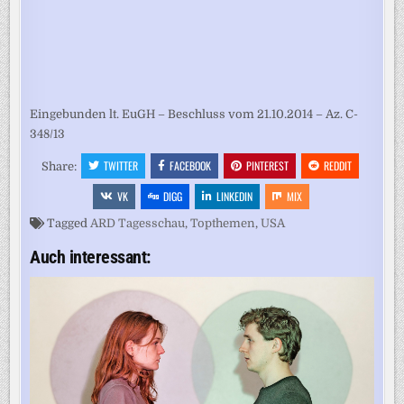
Eingebunden lt. EuGH – Beschluss vom 21.10.2014 – Az. C-
348/13
TWITTER
FACEBOOK
PINTEREST
REDDIT
Share:
VK
DIGG
LINKEDIN
MIX
Tagged
ARD Tagesschau
,
Topthemen
,
USA
Auch interessant: