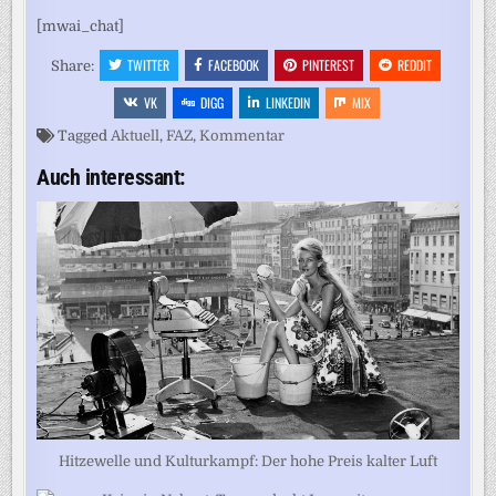
[mwai_chat]
TWITTER
FACEBOOK
PINTEREST
REDDIT
Share:
VK
DIGG
LINKEDIN
MIX
Tagged
Aktuell
,
FAZ
,
Kommentar
Auch interessant:
Hitzewelle und Kulturkampf: Der hohe Preis kalter Luft