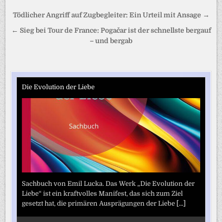
Beitragsnavigation
Tödlicher Angriff auf Zugbegleiter: Ein Urteil mit Ansage →
← Sieg bei Tour de France: Pogačar ist der schnellste bergauf
– und bergab
Die Evolution der Liebe
Sachbuch von Emil Lucka. Das Werk „Die Evolution der
Liebe“ ist ein kraftvolles Manifest, das sich zum Ziel
gesetzt hat, die primären Ausprägungen der Liebe
[...]