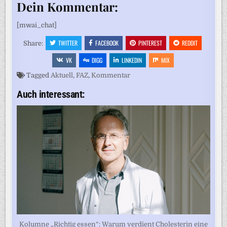
Dein Kommentar:
[mwai_chat]
TWITTER
FACEBOOK
PINTEREST
REDDIT
Share:
VK
DIGG
LINKEDIN
MIX
Tagged
Aktuell
,
FAZ
,
Kommentar
Auch interessant:
Kolumne „Richtig essen“: Warum verdient Cholesterin eine