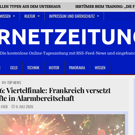
TOLLEN TYPEN AUS DEM UNTERHAUS
IRRTÜMER BEIM TRAINING: „DIE 
 WISSEN
KULTUR
IMPRESSUM UND DATENSCHUTZ
RNETZEITUN
ie kostenlose Online-Tageszeitung mit RSS-Feed-News und eingebun
R
GELD
TECHNIK
MOTOR
PANORAMA
WISSEN
POSTED
TOP-NEWS
IN
 Viertelfinale: Frankreich versetzt
fte in Alarmbereitschaft
-FEED
9. JULI 2026