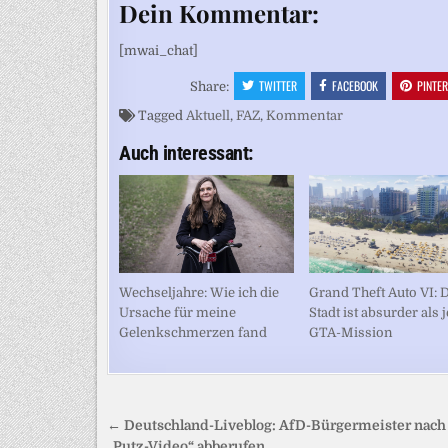
Dein Kommentar:
[mwai_chat]
TWITTER
FACEBOOK
PINTE
Share:
Tagged
Aktuell
,
FAZ
,
Kommentar
Auch interessant:
Wechseljahre: Wie ich die
Grand Theft Auto VI: 
Ursache für meine
Stadt ist absurder als 
Gelenkschmerzen fand
GTA-Mission
Beitragsnavigation
← Deutschland-Liveblog: AfD-Bürgermeister nach
„Putz-Video“ abberufen