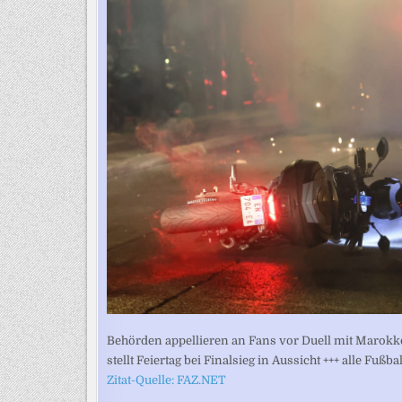
Behörden appellieren an Fans vor Duell mit Marokk
stellt Feiertag bei Finalsieg in Aussicht +++ alle F
Zitat-Quelle: FAZ.NET