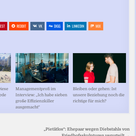
REST
REDDIT
VK
DIGG
LINKEDIN
MIX
Managementprofi im
Bleiben oder gehen: Ist
Diese
Interview: „Ich habe sieben
unsere Beziehung noch die
jede
große Effizienzkiller
richtige für mich?
ausgemacht“
„Pietätlos“: Ehepaar wegen Diebstahls von
Friedhofsskulpturen verurteilt →