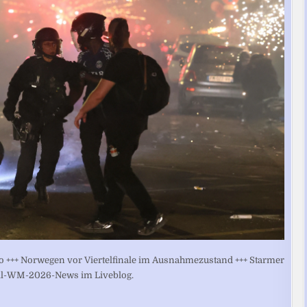
o +++ Norwegen vor Viertelfinale im Ausnahmezustand +++ Starmer
ußball-WM-2026-News im Liveblog.