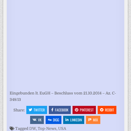
Eingebunden lt. EuGH – Beschluss vom 21.10.2014 – Az. C-
348/13
TWITTER
FACEBOOK
PINTEREST
REDDIT
Share:
VK
DIGG
LINKEDIN
MIX
Tagged
DW
,
Top-News
,
USA