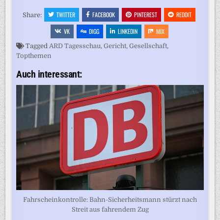
TWITTER
FACEBOOK
PINTEREST
REDDIT
Share:
VK
DIGG
LINKEDIN
MIX
Tagged
ARD Tagesschau
,
Gericht
,
Gesellschaft
,
Topthemen
Auch interessant:
Fahrscheinkontrolle: Bahn-Sicherheitsmann stürzt nach
Streit aus fahrendem Zug