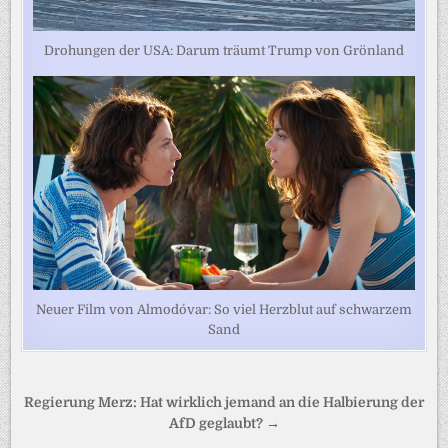
Drohungen der USA: Darum träumt Trump von Grönland
Neuer Film von Almodóvar: So viel Herzblut auf schwarzem
Sand
Beitragsnavigation
Regierung Merz: Hat wirklich jemand an die Halbierung der
AfD geglaubt? →