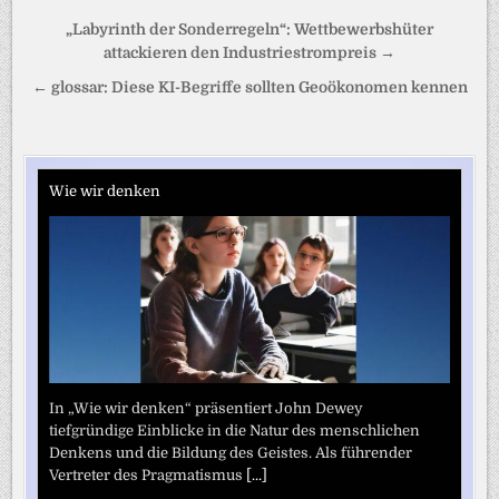
Beitragsnavigation
„Labyrinth der Sonderregeln“: Wettbewerbshüter
attackieren den Industriestrompreis →
← glossar: Diese KI-Begriffe sollten Geoökonomen kennen
Wie wir denken
In „Wie wir denken“ präsentiert John Dewey
tiefgründige Einblicke in die Natur des menschlichen
Denkens und die Bildung des Geistes. Als führender
Vertreter des Pragmatismus
[...]