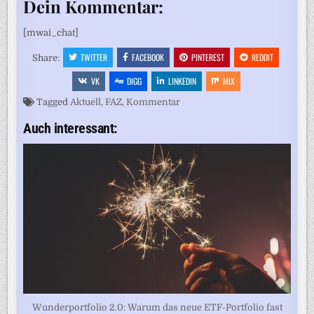
Dein Kommentar:
[mwai_chat]
TWITTER
FACEBOOK
PINTEREST
REDDIT
Share:
VK
DIGG
LINKEDIN
MIX
Tagged
Aktuell
,
FAZ
,
Kommentar
Auch interessant:
Wunderportfolio 2.0: Warum das neue ETF-Portfolio fast