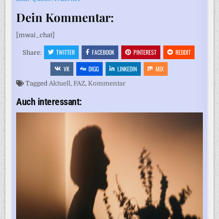
Dein Kommentar:
[mwai_chat]
TWITTER
FACEBOOK
PINTEREST
REDDIT
Share:
VK
DIGG
LINKEDIN
MIX
Tagged
Aktuell
,
FAZ
,
Kommentar
Auch interessant: