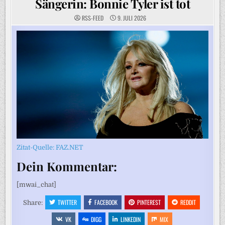
Sängerin: Bonnie Tyler ist tot
RSS-FEED
9. JULI 2026
Zitat-Quelle: FAZ.NET
Dein Kommentar:
[mwai_chat]
TWITTER
FACEBOOK
PINTEREST
REDDIT
Share:
VK
DIGG
LINKEDIN
MIX