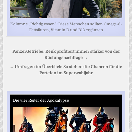
Kolumne „Richtig essen“: Diese Menschen sollten Omega-3-
Fettsäuren, Vitamin D und B12 ergänzen
Beitragsnavigation
PanzerGetriebe: Renk profitiert immer stärker von der
Rüstungsnachfrage →
← Umfragen im Überblick: So stehen die Chancen für die
Parteien im Superwahljahr
Die vier Reiter der Apokalypse