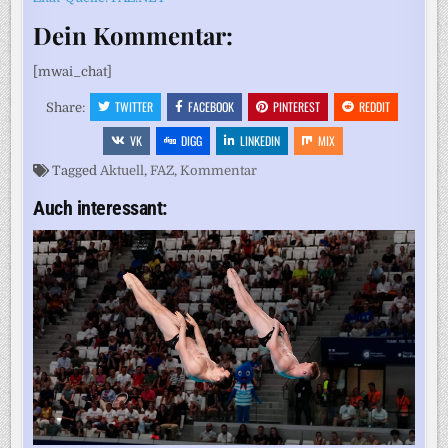
Dein Kommentar:
[mwai_chat]
TWITTER
FACEBOOK
PINTEREST
REDDIT
Share:
VK
DIGG
LINKEDIN
MIX
Tagged
Aktuell
,
FAZ
,
Kommentar
Auch interessant: