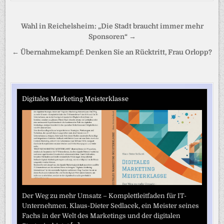
Beitragsnavigation
Wahl in Reichelsheim: „Die Stadt braucht immer mehr
Sponsoren“ →
← Übernahmekampf: Denken Sie an Rücktritt, Frau Orlopp?
Digitales Marketing Meisterklasse
Der Weg zu mehr Umsatz – Komplettleitfaden für IT-
Unternehmen. Klaus-Dieter Sedlacek, ein Meister seines
Fachs in der Welt des Marketings und der digitalen