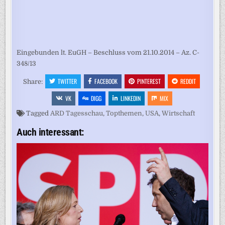
Eingebunden lt. EuGH – Beschluss vom 21.10.2014 – Az. C-
348/13
TWITTER
FACEBOOK
PINTEREST
REDDIT
Share:
VK
DIGG
LINKEDIN
MIX
Tagged
ARD Tagesschau
,
Topthemen
,
USA
,
Wirtschaft
Auch interessant: