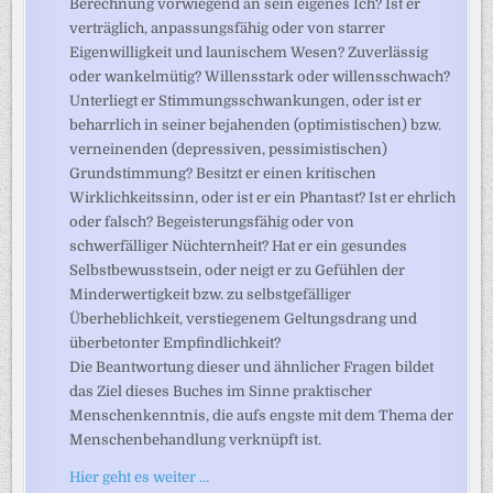
Berechnung vorwiegend an sein eigenes Ich? Ist er
verträglich, anpassungsfähig oder von starrer
Eigenwilligkeit und launischem Wesen? Zuverlässig
oder wankelmütig? Willensstark oder willensschwach?
Unterliegt er Stimmungsschwankungen, oder ist er
beharrlich in seiner bejahenden (optimistischen) bzw.
verneinenden (depressiven, pessimistischen)
Grundstimmung? Besitzt er einen kritischen
Wirklichkeitssinn, oder ist er ein Phantast? Ist er ehrlich
oder falsch? Begeisterungsfähig oder von
schwerfälliger Nüchternheit? Hat er ein gesundes
Selbstbewusstsein, oder neigt er zu Gefühlen der
Minderwertigkeit bzw. zu selbstgefälliger
Überheblichkeit, verstiegenem Geltungsdrang und
überbetonter Empfindlichkeit?
Die Beantwortung dieser und ähnlicher Fragen bildet
das Ziel dieses Buches im Sinne praktischer
Menschenkenntnis, die aufs engste mit dem Thema der
Menschenbehandlung verknüpft ist.
Hier geht es weiter …