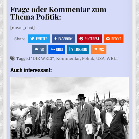
Frage oder Kommentar zum
Thema Politik:
[mwai_chat]
TWITTER
FACEBOOK
PINTEREST
REDDIT
Share:
VK
DIGG
LINKEDIN
MIX
Tagged
"DIE WELT"
,
Kommentar
,
Politik
,
USA
,
WELT
Auch interessant: