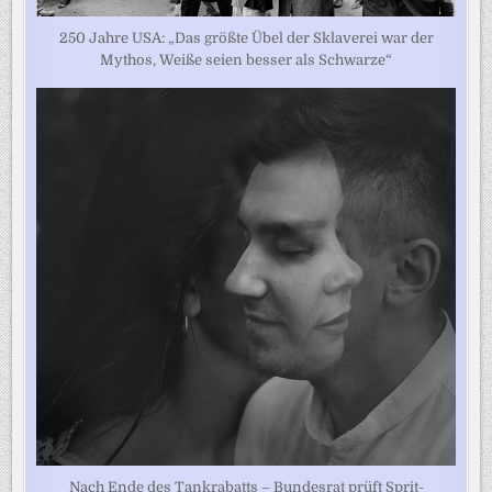
250 Jahre USA: „Das größte Übel der Sklaverei war der
Mythos, Weiße seien besser als Schwarze“
Nach Ende des Tankrabatts – Bundesrat prüft Sprit-