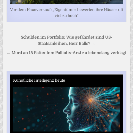
Vor dem Hausverkauf: „Eigentümer bewerten ihre Häuser oft
viel zu hoch“
Beitragsnavigation
Schulden im Portfolio: Wie gefährdet sind US-
Staatsanleihen, Herr Balls? →
← Mord an 15 Patienten: Palliativ-Arzt zu lebenslang verklagt
Künstliche Intelligenz heute