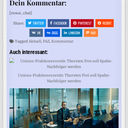
Dein Kommentar:
[mwai_chat]
TWITTER
FACEBOOK
PINTEREST
REDDIT
Share:
VK
DIGG
LINKEDIN
MIX
Tagged
Aktuell
,
FAZ
,
Kommentar
Auch interessant:
Unions-Fraktionsvorsitz: Thorsten Frei soll Spahn-
Nachfolger werden