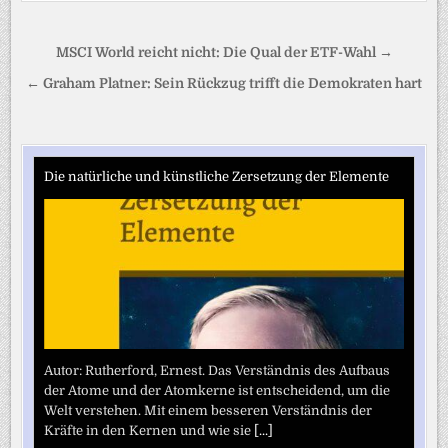
Beitragsnavigation
MSCI World reicht nicht: Die Qual der ETF-Wahl →
← Graham Platner: Sein Rückzug trifft die Demokraten hart
Die natürliche und künstliche Zersetzung der Elemente
Autor: Rutherford, Ernest. Das Verständnis des Aufbaus
der Atome und der Atomkerne ist entscheidend, um die
Welt verstehen. Mit einem besseren Verständnis der
Kräfte in den Kernen und wie sie
[...]