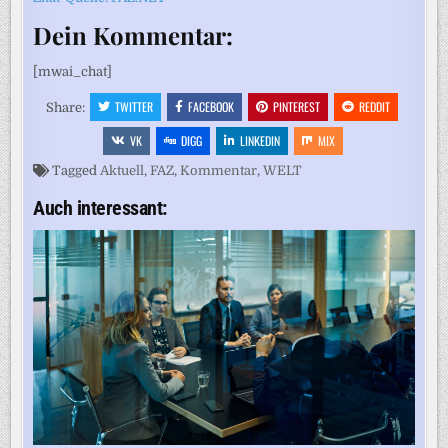
Dein Kommentar:
[mwai_chat]
TWITTER
FACEBOOK
PINTEREST
REDDIT
Share:
VK
DIGG
LINKEDIN
MIX
Tagged
Aktuell
,
FAZ
,
Kommentar
,
WELT
Auch interessant: