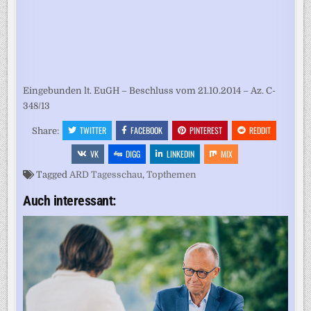
Eingebunden lt. EuGH – Beschluss vom 21.10.2014 – Az. C-
348/13
TWITTER
FACEBOOK
PINTEREST
REDDIT
Share:
VK
DIGG
LINKEDIN
MIX
Tagged
ARD Tagesschau
,
Topthemen
Auch interessant: