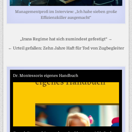
Managementprofi im Interview: „Ich habe sieben große
Effizienzkiller ausgemacht“
Beitragsnavigation
„Irans Regime hat sich zumindest gefestigt“ →
← Urteil gefallen: Zehn Jahre Haft für Tod von Zugbegleiter
Dr. Montessoris eigenes Handbuch