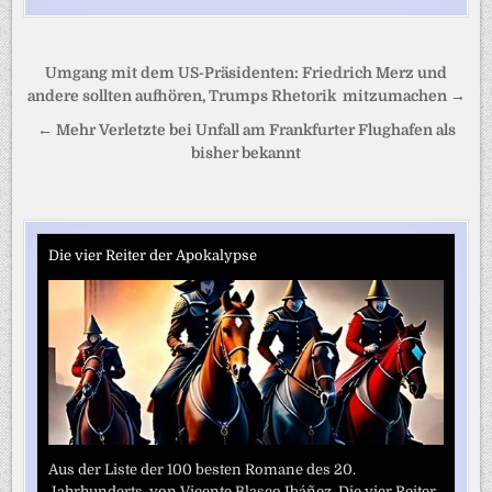
Beitragsnavigation
Umgang mit dem US-Präsidenten: Friedrich Merz und
andere sollten aufhören, Trumps Rhetorik mitzumachen →
← Mehr Verletzte bei Unfall am Frankfurter Flughafen als
bisher bekannt
Die vier Reiter der Apokalypse
Aus der Liste der 100 besten Romane des 20.
Jahrhunderts. von Vicente Blasco Ibáñez. Die vier Reiter