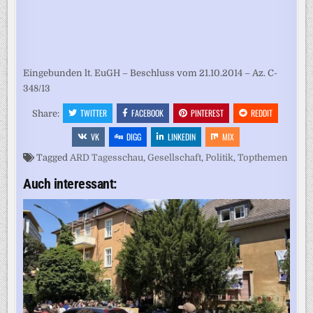
Eingebunden lt. EuGH – Beschluss vom 21.10.2014 – Az. C-
348/13
TWITTER
FACEBOOK
PINTEREST
REDDIT
Share:
VK
DIGG
LINKEDIN
MIX
Tagged
ARD Tagesschau
,
Gesellschaft
,
Politik
,
Topthemen
Auch interessant: