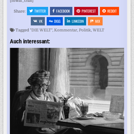
[mwai_chat]
TWITTER
FACEBOOK
PINTEREST
REDDIT
Share:
VK
DIGG
LINKEDIN
MIX
Tagged
"DIE WELT"
,
Kommentar
,
Politik
,
WELT
Auch interessant: